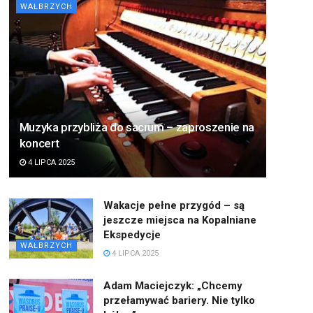
WAŁBRZYCH
Muzyka przybliża do sacrum – zaproszenie na
koncert
4 LIPCA 2025
Wakacje pełne przygód – są
jeszcze miejsca na Kopalniane
Ekspedycje
WAŁBRZYCH
4 LIPCA 2025
Adam Maciejczyk: „Chcemy
przełamywać bariery. Nie tylko