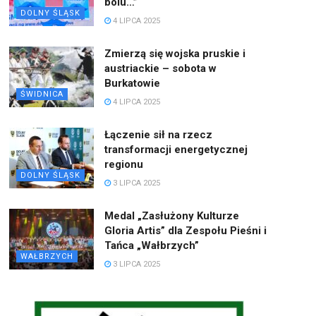
bólu…”
DOLNY ŚLĄSK
4 LIPCA 2025
Zmierzą się wojska pruskie i
austriackie – sobota w
Burkatowie
ŚWIDNICA
4 LIPCA 2025
Łączenie sił na rzecz
transformacji energetycznej
regionu
DOLNY ŚLĄSK
3 LIPCA 2025
Medal „Zasłużony Kulturze
Gloria Artis” dla Zespołu Pieśni i
Tańca „Wałbrzych”
WAŁBRZYCH
3 LIPCA 2025