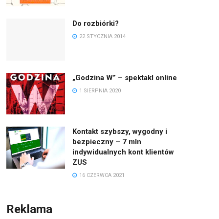
Do rozbiórki?
22 STYCZNIA 2014
„Godzina W” – spektakl online
1 SIERPNIA 2020
Kontakt szybszy, wygodny i
bezpieczny – 7 mln
indywidualnych kont klientów
ZUS
16 CZERWCA 2021
Reklama