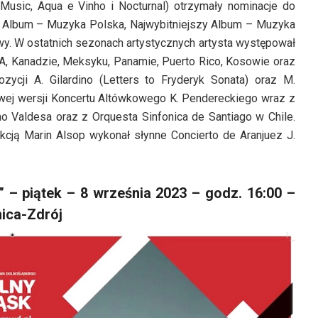
h Music, Aqua e Vinho i Nocturnal) otrzymały nominacje do
zy Album – Muzyka Polska, Najwybitniejszy Album – Muzyka
wy. W ostatnich sezonach artystycznych artysta występował
USA, Kanadzie, Meksyku, Panamie, Puerto Rico, Kosowie oraz
ycji A. Gilardino (Letters to Fryderyk Sonata) oraz M.
arowej wersji Koncertu Altówkowego K. Pendereckiego wraz z
no Valdesa oraz z Orquesta Sinfonica de Santiago w Chile.
cją Marin Alsop wykonał słynne Concierto de Aranjuez J.
” – piątek – 8 września 2023 – godz. 16:00 –
nica-Zdrój