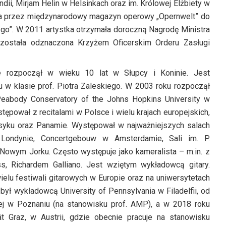
i, Mirjam Helin w Helsinkach oraz im. Królowej Elżbiety w
na przez międzynarodowy magazyn operowy „Opernwelt” do
ego”. W 2011 artystka otrzymała doroczną Nagrodę Ministra
została odznaczona Krzyżem Oficerskim Orderu Zasługi
e rozpoczął w wieku 10 lat w Słupcy i Koninie. Jest
 klasie prof. Piotra Zaleskiego. W 2003 roku rozpoczął
eabody Conservatory of the Johns Hopkins University w
tępował z recitalami w Polsce i wielu krajach europejskich,
ksyku oraz Panamie. Występował w najważniejszych salach
 Londynie, Concertgebouw w Amsterdamie, Sali im. P.
owym Jorku. Często występuje jako kameralista – m.in. z
ss, Richardem Galliano. Jest wziętym wykładowcą gitary.
elu festiwali gitarowych w Europie oraz na uniwersytetach
ył wykładowcą University of Pennsylvania w Filadelfii, od
j w Poznaniu (na stanowisku prof. AMP), a w 2018 roku
t Graz, w Austrii, gdzie obecnie pracuje na stanowisku