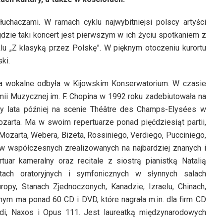
uchaczami. W ramach cyklu najwybitniejsi polscy artyści
gdzie taki koncert jest pierwszym w ich życiu spotkaniem z
lu „Z klasyką przez Polskę”. W pięknym otoczeniu kurortu
ki.
udia wokalne odbyła w Kijowskim Konserwatorium. W czasie
 Muzycznej im. F. Chopina w 1992 roku zadebiutowała na
ry lata później na scenie Théâtre des Champs-Elysées w
zarta. Ma w swoim repertuarze ponad pięćdziesiąt partii,
Mozarta, Webera, Bizeta, Rossiniego, Verdiego, Pucciniego,
 współczesnych zrealizowanych na najbardziej znanych i
tuar kameralny oraz recitale z siostrą pianistką Natalią
rtach oratoryjnych i symfonicznych w słynnych salach
opy, Stanach Zjednoczonych, Kanadzie, Izraelu, Chinach,
znym ma ponad 60 CD i DVD, które nagrała m.in. dla firm CD
di, Naxos i Opus 111. Jest laureatką międzynarodowych