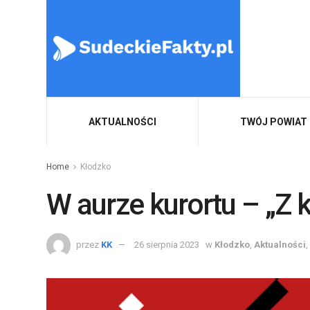
AKTUALNOŚCI
TWÓJ POWIAT
Home
Kłodzko
W aurze kurortu – „Z 
przez
KK
26 sierpnia 2023
w
Kłodzko
,
Aktualności
,