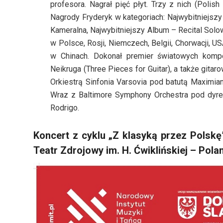
profesora. Nagrał pięć płyt. Trzy z nich (Polis
Nagrody Fryderyk w kategoriach: Najwybitniejs
Kameralna, Najwybitniejszy Album – Recital Solo
w Polsce, Rosji, Niemczech, Belgii, Chorwacji, 
w Chinach. Dokonał premier światowych kompoz
Neikruga (Three Pieces for Guitar), a także git
Orkiestrą Sinfonia Varsovia pod batutą Maximia
Wraz z Baltimore Symphony Orchestra pod dyrek
Rodrigo.
Koncert z cyklu „Z klasyką przez Polskę
Teatr Zdrojowy im. H. Ćwiklińskiej – Pola