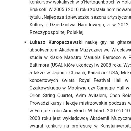
konkursów wokalnych w s’Hertogenbosch w Holandi
Brukseli. W 2005 i 2010 roku została nominowa
tytułu „Najlepsza śpiewaczka sezonu artystyczn
Kultury i Dziedzictwa Narodowego, a w 2012 
Rzeczypospolitej Polskiej.
Łukasz Kuropaczewski
naukę gry na gitarz
absolwentem Akademii Muzycznej we Wrocławiu w
studia w klasie Maestro Manuela Barrueco w P
Baltimore (USA), które ukończył w 2008 roku. Wys
a także w Japonii, Chinach, Kanadzie, USA, Me
koncertowych świata: Royal Festival Hall w
Czajkowskiego w Moskwie czy Carnegie Hall w N
Orion String Quartet, Avim Avitalem, Chen Rei
Prowadzi kursy i lekcje mistrzowskie podczas wi
w Europie i obu Amerykach. W latach 2007-2010 b
2008 roku jest wykładowcą Akademii Muzyczne
wygrał konkurs na profesurę w Kunstuniversitä