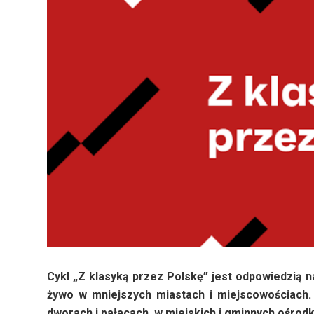
Cykl „Z klasyką przez Polskę” jest odpowiedzią 
żywo w mniejszych miastach i miejscowościach
dworach i pałacach, w miejskich i gminnych ośrodk