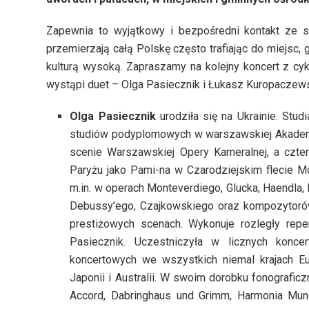
Zapewnia to wyjątkowy i bezpośredni kontakt ze sł
przemierzają całą Polskę często trafiając do miejsc, 
kulturą wysoką. Zapraszamy na kolejny koncert z cyk
wystąpi duet – Olga Pasiecznik i Łukasz Kuropaczews
Olga Pasiecznik
urodziła się na Ukrainie. St
studiów podyplomowych w warszawskiej Akademii
scenie Warszawskiej Opery Kameralnej, a czte
Paryżu jako Pami-na w Czarodziejskim flecie Mo
m.in. w operach Monteverdiego, Glucka, Haendla, 
Debussy’ego, Czajkowskiego oraz kompozytorów
prestiżowych scenach. Wykonuje rozległy reper
Pasiecznik. Uczestniczyła w licznych konce
koncertowych we wszystkich niemal krajach Eur
Japonii i Australii. W swoim dorobku fonografic
Accord, Dabringhaus und Grimm, Harmonia Mun