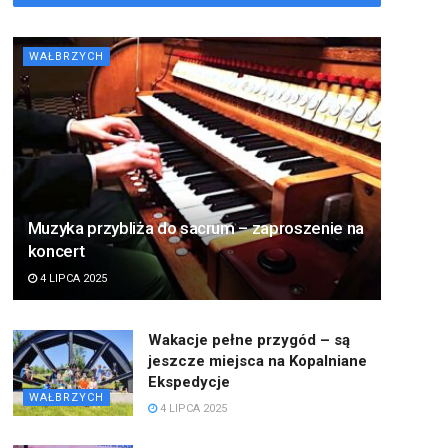
WAŁBRZYCH
Muzyka przybliża do sacrum – zaproszenie na
koncert
4 LIPCA 2025
Wakacje pełne przygód – są
jeszcze miejsca na Kopalniane
Ekspedycje
WAŁBRZYCH
4 LIPCA 2025