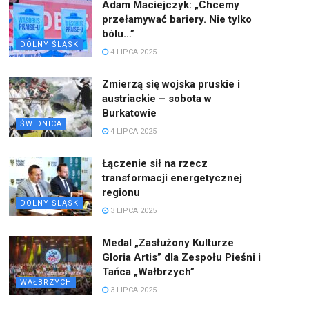
Adam Maciejczyk: „Chcemy
przełamywać bariery. Nie tylko
bólu…”
DOLNY ŚLĄSK
4 LIPCA 2025
Zmierzą się wojska pruskie i
austriackie – sobota w
Burkatowie
ŚWIDNICA
4 LIPCA 2025
Łączenie sił na rzecz
transformacji energetycznej
regionu
DOLNY ŚLĄSK
3 LIPCA 2025
Medal „Zasłużony Kulturze
Gloria Artis” dla Zespołu Pieśni i
Tańca „Wałbrzych”
WAŁBRZYCH
3 LIPCA 2025