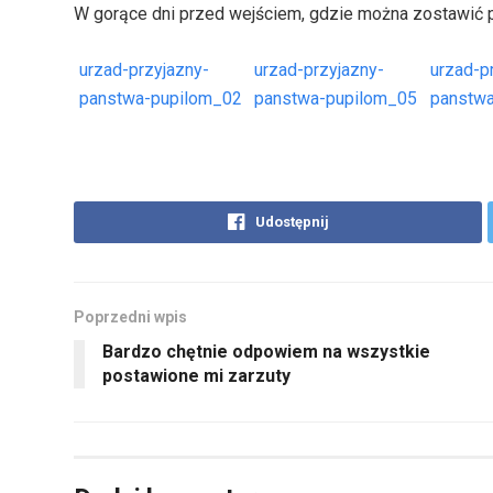
W gorące dni przed wejściem, gdzie można zostawić p
urzad-przyjazny-
urzad-przyjazny-
urzad-p
panstwa-pupilom_02
panstwa-pupilom_05
panstw
Udostępnij
Poprzedni wpis
Bardzo chętnie odpowiem na wszystkie
postawione mi zarzuty