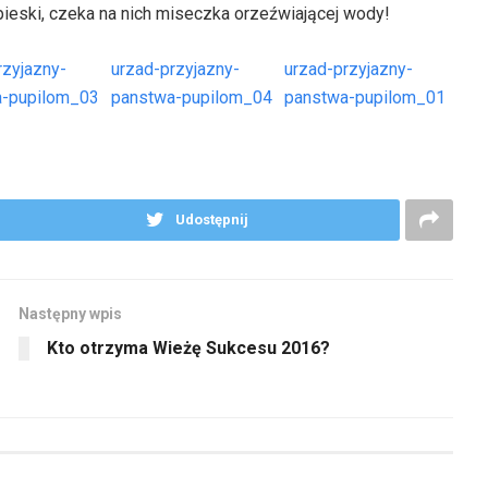
ieski, czeka na nich miseczka orzeźwiającej wody!
rzyjazny-
urzad-przyjazny-
urzad-przyjazny-
a-pupilom_03
panstwa-pupilom_04
panstwa-pupilom_01
Udostępnij
Następny wpis
Kto otrzyma Wieżę Sukcesu 2016?