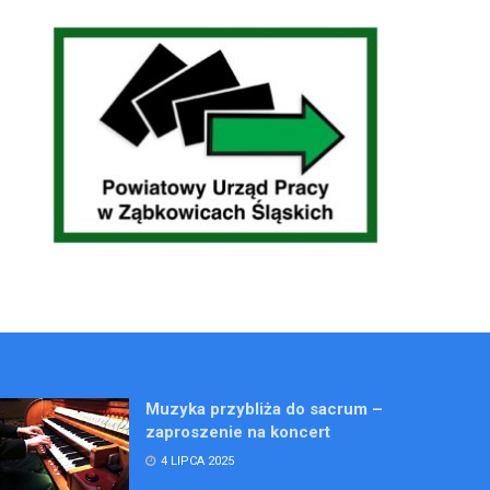
Muzyka przybliża do sacrum –
zaproszenie na koncert
4 LIPCA 2025