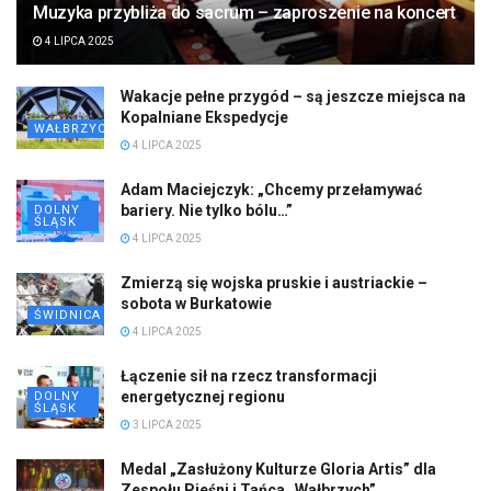
Muzyka przybliża do sacrum – zaproszenie na koncert
4 LIPCA 2025
Wakacje pełne przygód – są jeszcze miejsca na
Kopalniane Ekspedycje
WAŁBRZYCH
4 LIPCA 2025
Adam Maciejczyk: „Chcemy przełamywać
bariery. Nie tylko bólu…”
DOLNY
ŚLĄSK
4 LIPCA 2025
Zmierzą się wojska pruskie i austriackie –
sobota w Burkatowie
ŚWIDNICA
4 LIPCA 2025
Łączenie sił na rzecz transformacji
energetycznej regionu
DOLNY
ŚLĄSK
3 LIPCA 2025
Medal „Zasłużony Kulturze Gloria Artis” dla
Zespołu Pieśni i Tańca „Wałbrzych”