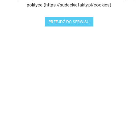
polityce (https://sudeckiefakty.pl/cookies)
PRZEJDŹ DO SERWISU
Muzyka przybliża do sacrum – zaproszenie na
koncert
4 LIPCA 2025
Wakacje pełne przygód – są jeszcze miejsca na
Kopalniane Ekspedycje
4 LIPCA 2025
Adam Maciejczyk: „Chcemy przełamywać
bariery. Nie tylko bólu…”
4 LIPCA 2025