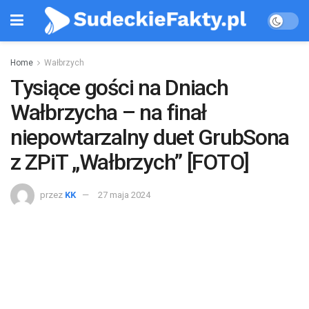
Home
Wałbrzych
Tysiące gości na Dniach
Wałbrzycha – na finał
niepowtarzalny duet GrubSona
z ZPiT „Wałbrzych” [FOTO]
przez
KK
27 maja 2024