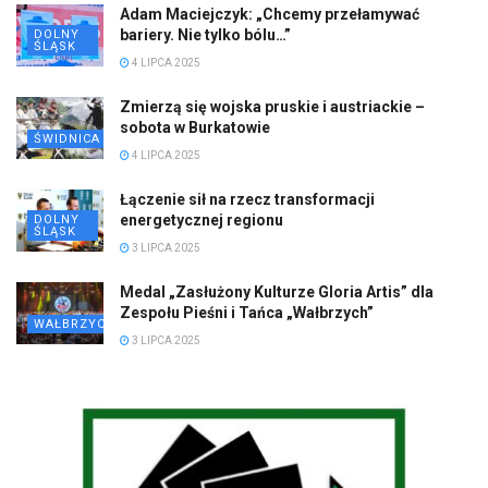
Adam Maciejczyk: „Chcemy przełamywać
bariery. Nie tylko bólu…”
DOLNY
ŚLĄSK
4 LIPCA 2025
Zmierzą się wojska pruskie i austriackie –
sobota w Burkatowie
ŚWIDNICA
4 LIPCA 2025
Łączenie sił na rzecz transformacji
energetycznej regionu
DOLNY
ŚLĄSK
3 LIPCA 2025
Medal „Zasłużony Kulturze Gloria Artis” dla
Zespołu Pieśni i Tańca „Wałbrzych”
WAŁBRZYCH
3 LIPCA 2025