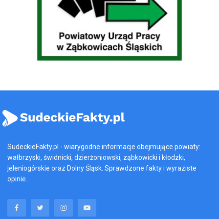
SudeckieFakty.pl - wiarygodne informacje obejmujące powiaty:
wałbrzyski, świdnicki, dzierżoniowski, ząbkowicki i kłodzki,
jeleniogórskie oraz Dolny Śląsk. Sprawdzone fakty i wyraziste
opinie.