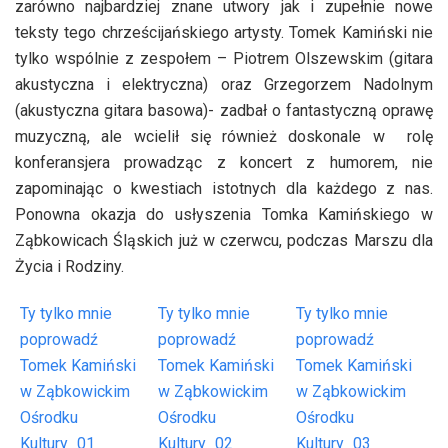
zarówno najbardziej znane utwory jak i zupełnie nowe
teksty tego chrześcijańskiego artysty. Tomek Kamiński nie
tylko wspólnie z zespołem – Piotrem Olszewskim (gitara
akustyczna i elektryczna) oraz Grzegorzem Nadolnym
(akustyczna gitara basowa)- zadbał o fantastyczną oprawę
muzyczną, ale wcielił się również doskonale w rolę
konferansjera prowadząc z koncert z humorem, nie
zapominając o kwestiach istotnych dla każdego z nas.
Ponowna okazja do usłyszenia Tomka Kamińskiego w
Ząbkowicach Śląskich już w czerwcu, podczas Marszu dla
Życia i Rodziny.
Ty tylko mnie
Ty tylko mnie
Ty tylko mnie
poprowadź
poprowadź
poprowadź
Tomek Kamiński
Tomek Kamiński
Tomek Kamiński
w Ząbkowickim
w Ząbkowickim
w Ząbkowickim
Ośrodku
Ośrodku
Ośrodku
Kultury_01
Kultury_02
Kultury_03