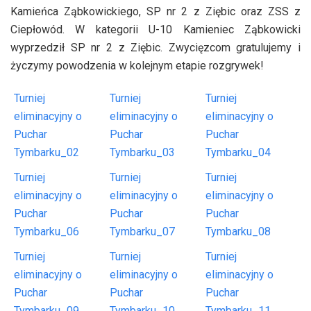
Kamieńca Ząbkowickiego, SP nr 2 z Ziębic oraz ZSS z
Ciepłowód. W kategorii U-10 Kamieniec Ząbkowicki
wyprzedził SP nr 2 z Ziębic. Zwycięzcom gratulujemy i
życzymy powodzenia w kolejnym etapie rozgrywek!
Turniej
Turniej
Turniej
eliminacyjny o
eliminacyjny o
eliminacyjny o
Puchar
Puchar
Puchar
Tymbarku_02
Tymbarku_03
Tymbarku_04
Turniej
Turniej
Turniej
eliminacyjny o
eliminacyjny o
eliminacyjny o
Puchar
Puchar
Puchar
Tymbarku_06
Tymbarku_07
Tymbarku_08
Turniej
Turniej
Turniej
eliminacyjny o
eliminacyjny o
eliminacyjny o
Puchar
Puchar
Puchar
Tymbarku_09
Tymbarku_10
Tymbarku_11