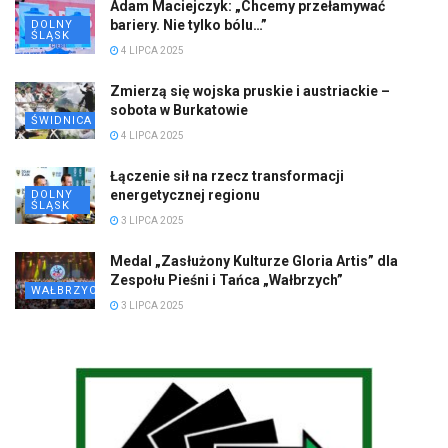
Adam Maciejczyk: „Chcemy przełamywać
bariery. Nie tylko bólu…”
DOLNY
ŚLĄSK
4 LIPCA 2025
Zmierzą się wojska pruskie i austriackie –
sobota w Burkatowie
ŚWIDNICA
4 LIPCA 2025
Łączenie sił na rzecz transformacji
energetycznej regionu
DOLNY
ŚLĄSK
3 LIPCA 2025
Medal „Zasłużony Kulturze Gloria Artis” dla
Zespołu Pieśni i Tańca „Wałbrzych”
WAŁBRZYCH
3 LIPCA 2025