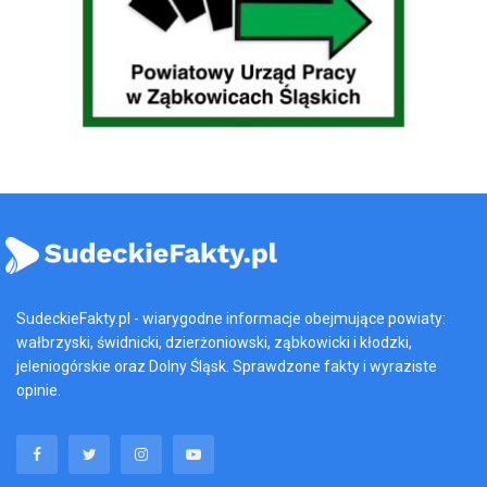
SudeckieFakty.pl - wiarygodne informacje obejmujące powiaty:
wałbrzyski, świdnicki, dzierżoniowski, ząbkowicki i kłodzki,
jeleniogórskie oraz Dolny Śląsk. Sprawdzone fakty i wyraziste
opinie.