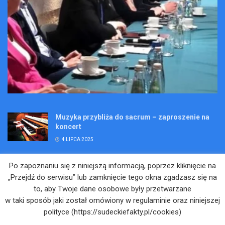
Muzyka przybliża do sacrum – zaproszenie na
koncert
4 LIPCA 2025
Wakacje pełne przygód – są jeszcze miejsca na
Po zapoznaniu się z niniejszą informacją, poprzez kliknięcie na
Kopalniane Ekspedycje
„Przejdź do serwisu” lub zamknięcie tego okna zgadzasz się na
4 LIPCA 2025
to, aby Twoje dane osobowe były przetwarzane
w taki sposób jaki został omówiony w regulaminie oraz niniejszej
Adam Maciejczyk: „Chcemy przełamywać
polityce (https://sudeckiefakty.pl/cookies)
bariery. Nie tylko bólu…”
4 LIPCA 2025