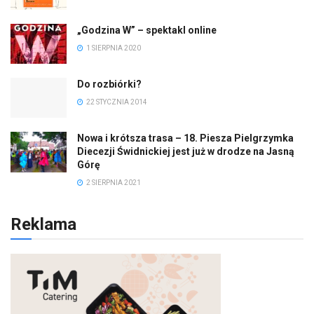
„Godzina W” – spektakl online
1 SIERPNIA 2020
Do rozbiórki?
22 STYCZNIA 2014
Nowa i krótsza trasa – 18. Piesza Pielgrzymka
Diecezji Świdnickiej jest już w drodze na Jasną
Górę
2 SIERPNIA 2021
Reklama