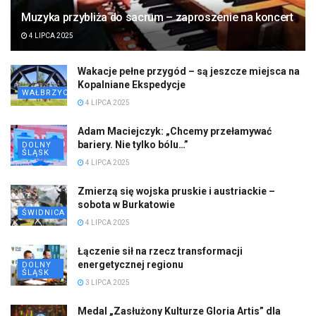
Muzyka przybliża do sacrum – zaproszenie na koncert
4 LIPCA 2025
Wakacje pełne przygód – są jeszcze miejsca na
Kopalniane Ekspedycje
WAŁBRZYCH
4 LIPCA 2025
Adam Maciejczyk: „Chcemy przełamywać
bariery. Nie tylko bólu…”
DOLNY
ŚLĄSK
4 LIPCA 2025
Zmierzą się wojska pruskie i austriackie –
sobota w Burkatowie
ŚWIDNICA
4 LIPCA 2025
Łączenie sił na rzecz transformacji
energetycznej regionu
DOLNY
ŚLĄSK
3 LIPCA 2025
Medal „Zasłużony Kulturze Gloria Artis” dla