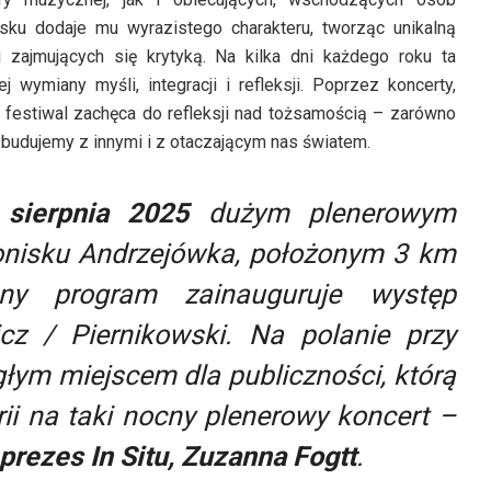
sku dodaje mu wyrazistego charakteru, tworząc unikalną
 zajmujących się krytyką. Na kilka dni każdego roku ta
 wymiany myśli, integracji i refleksji. Poprzez koncerty,
y festiwal zachęca do refleksji nad tożsamością – zarówno
ie budujemy z innymi i z otaczającym nas światem.
 sierpnia 2025
dużym plenerowym
onisku Andrzejówka, położonym 3 km
ny program zainauguruje występ
cz / Piernikowski. Na polanie przy
głym miejscem dla publiczności, którą
ii na taki nocny plenerowy koncert
–
 prezes In Situ, Zuzanna Fogtt
.