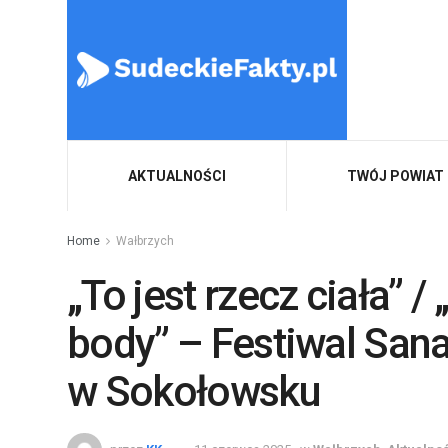
AKTUALNOŚCI
TWÓJ POWIAT
Home
Wałbrzych
„To jest rzecz ciała” / 
body” – Festiwal San
w Sokołowsku