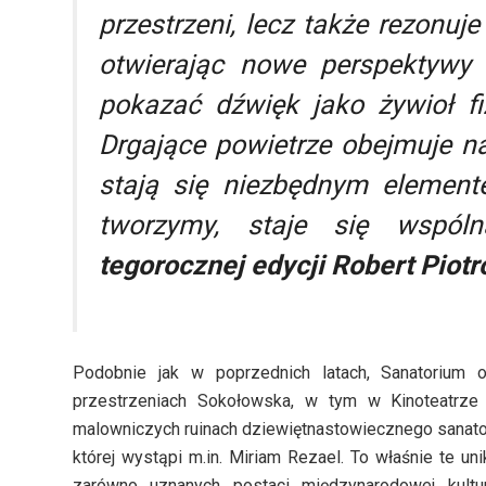
przestrzeni, lecz także rezonuj
otwierając nowe perspektywy
pokazać dźwięk jako żywioł fi
Drgające powietrze obejmuje na
stają się niezbędnym elemente
tworzymy, staje się wspóln
tegorocznej edycji Robert Piot
Podobnie jak w poprzednich latach, Sanatorium 
przestrzeniach Sokołowska, w tym w Kinoteatrze 
malowniczych ruinach dziewiętnastowiecznego sanator
której wystąpi m.in. Miriam Rezael. To właśnie te uni
zarówno uznanych postaci międzynarodowej kultu