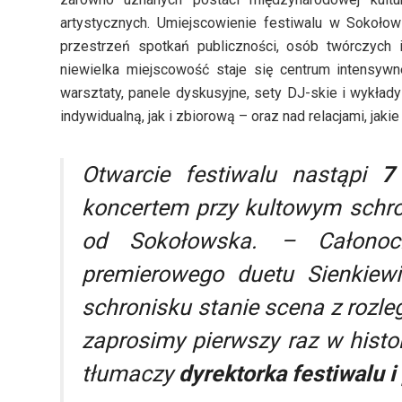
artystycznych. Umiejscowienie festiwalu w Sokołow
przestrzeń spotkań publiczności, osób twórczych i
niewielka miejscowość staje się centrum intensywnej
warsztaty, panele dyskusyjne, sety DJ-skie i wykład
indywidualną, jak i zbiorową – oraz nad relacjami, jak
Otwarcie festiwalu nastąpi
7
koncertem przy kultowym schr
od Sokołowska. – Całonoc
premierowego duetu Sienkiewi
schronisku stanie scena z rozle
zaprosimy pierwszy raz w histor
tłumaczy
dyrektorka festiwalu i