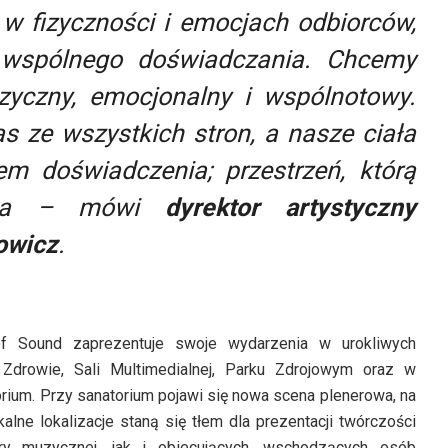
e w fizyczności i emocjach odbiorców,
 wspólnego doświadczania. Chcemy
zyczny, emocjonalny i wspólnotowy.
s ze wszystkich stron, a nasze ciała
m doświadczenia; przestrzeń, którą
a
– mówi
dyrektor artystyczny
rowicz
.
of Sound zaprezentuje swoje wydarzenia w urokliwych
Zdrowie, Sali Multimedialnej, Parku Zdrojowym oraz w
ium. Przy sanatorium pojawi się nowa scena plenerowa, na
kalne lokalizacje staną się tłem dla prezentacji twórczości
ry muzycznej, jak i obiecujących, wschodzących osób