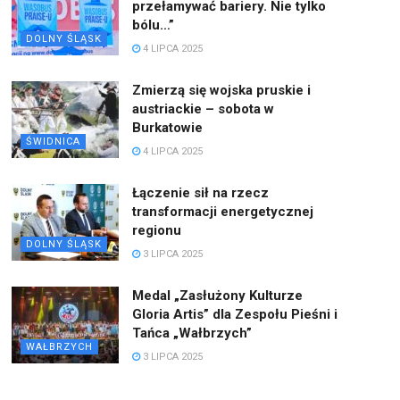
przełamywać bariery. Nie tylko
bólu…”
DOLNY ŚLĄSK
4 LIPCA 2025
Zmierzą się wojska pruskie i
austriackie – sobota w
Burkatowie
ŚWIDNICA
4 LIPCA 2025
Łączenie sił na rzecz
transformacji energetycznej
regionu
DOLNY ŚLĄSK
3 LIPCA 2025
Medal „Zasłużony Kulturze
Gloria Artis” dla Zespołu Pieśni i
Tańca „Wałbrzych”
WAŁBRZYCH
3 LIPCA 2025