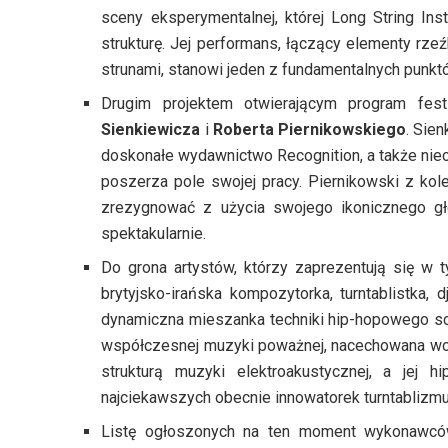
sceny eksperymentalnej, której Long String Ins
strukturę. Jej performans, łączący elementy rzeź
strunami, stanowi jeden z fundamentalnych punkt
Drugim projektem otwierającym program fes
Sienkiewicza
i
Roberta Piernikowskiego
. Sie
doskonałe wydawnictwo Recognition, a także niec
poszerza pole swojej pracy. Piernikowski z kole
zrezygnować z użycia swojego ikonicznego gł
spektakularnie.
Do grona artystów, którzy zaprezentują się w
brytyjsko-irańska kompozytorka, turntablistka, d
dynamiczna mieszanka techniki hip-hopowego scr
współczesnej muzyki poważnej, nacechowana woln
strukturą muzyki elektroakustycznej, a jej h
najciekawszych obecnie innowatorek turntablizmu
Listę ogłoszonych na ten moment wykonawców