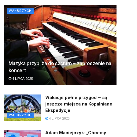
WAŁBRZYCH
Muzyka przybliża do sacrum – zaproszenie na
koncert
4 LIPCA 2025
Wakacje pełne przygód – są
jeszcze miejsca na Kopalniane
Ekspedycje
WAŁBRZYCH
4 LIPCA 2025
Adam Maciejczyk: „Chcemy