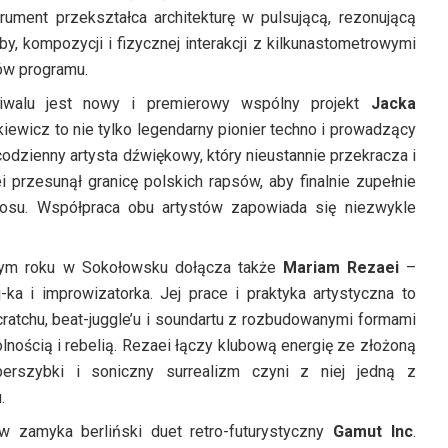
trument przekształca architekturę w pulsującą, rezonującą
by, kompozycji i fizycznej interakcji z kilkunastometrowymi
ów programu.
tiwalu jest nowy i premierowy wspólny projekt
Jacka
nkiewicz to nie tylko legendarny pionier techno i prowadzący
odzienny artysta dźwiękowy, który nieustannie przekracza i
i przesunął granicę polskich rapsów, aby finalnie zupełnie
osu. Współpraca obu artystów zapowiada się niezwykle
 tym roku w Sokołowsku dołącza także
Mariam Rezaei
–
j-ka i improwizatorka. Jej prace i praktyka artystyczna to
atchu, beat-juggle’u i soundartu z rozbudowanymi formami
ością i rebelią. Rezaei łączy klubową energię ze złożoną
iperszybki i soniczny surrealizm czyni z niej jedną z
.
 zamyka berliński duet retro-futurystyczny
Gamut Inc
.