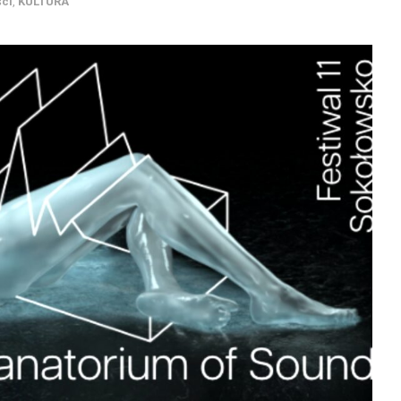
ści
,
KULTURA