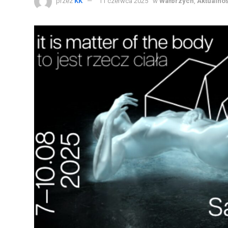
przez
KK
11 czerwca 2025
w
Wałbrzych
,
Aktualno