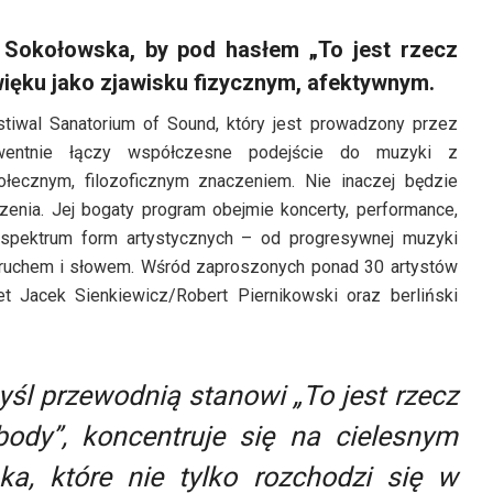
Sokołowska, by pod hasłem „To jest rzecz
ięku jako zjawisku fizycznym, afektywnym.
tiwal Sanatorium of Sound, który jest prowadzony przez
kwentnie łączy współczesne podejście do muzyki z
ołecznym, filozoficznym znaczeniem. Nie inaczej będzie
enia. Jej bogaty program obejmie koncerty, performance,
e spektrum form artystycznych – od progresywnej muzyki
, ruchem i słowem. Wśród zaproszonych ponad 30 artystów
uet Jacek Sienkiewicz/Robert Piernikowski oraz berliński
yśl przewodnią stanowi „To jest rzecz
 body”, koncentruje się na cielesnym
a, które nie tylko rozchodzi się w