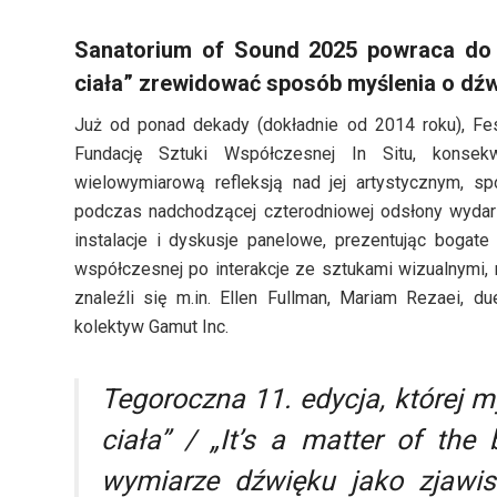
Sanatorium of Sound 2025 powraca do 
ciała” zrewidować sposób myślenia o dźw
Już od ponad dekady (dokładnie od 2014 roku), Fes
Fundację Sztuki Współczesnej In Situ, konse
wielowymiarową refleksją nad jej artystycznym, sp
podczas nadchodzącej czterodniowej odsłony wydarz
instalacje i dyskusje panelowe, prezentując bogat
współczesnej po interakcje ze sztukami wizualnymi
znaleźli się m.in. Ellen Fullman, Mariam Rezaei, d
kolektyw Gamut Inc.
Tegoroczna 11. edycja, której m
ciała” / „It’s a matter of the
wymiarze dźwięku jako zjawisk