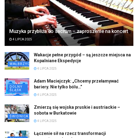
Muzyka przybliża do sacrum – zaproszenie na koncert
4 LIPCA 2025
Wakacje pełne przygód – są jeszcze miejsca na
Kopalniane Ekspedycje
WAŁBRZYCH
4 LIPCA 2025
Adam Maciejczyk: „Chcemy przełamywać
bariery. Nie tylko bólu…”
DOLNY
ŚLĄSK
4 LIPCA 2025
Zmierzą się wojska pruskie i austriackie –
sobota w Burkatowie
ŚWIDNICA
4 LIPCA 2025
Łączenie sił na rzecz transformacji