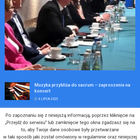
Muzyka przybliża do sacrum – zaproszenie na
koncert
4 LIPCA 2025
Wakacje pełne przygód – są jeszcze miejsca na
Po zapoznaniu się z niniejszą informacją, poprzez kliknięcie na
Kopalniane Ekspedycje
„Przejdź do serwisu” lub zamknięcie tego okna zgadzasz się na
4 LIPCA 2025
to, aby Twoje dane osobowe były przetwarzane
w taki sposób jaki został omówiony w regulaminie oraz niniejszej
Adam Maciejczyk: „Chcemy przełamywać