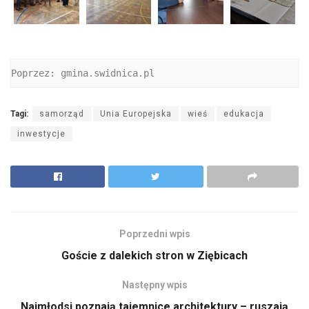
Poprzez: gmina.swidnica.pl
Tagi:
samorząd
Unia Europejska
wieś
edukacja
inwestycje
Poprzedni wpis
Goście z dalekich stron w Ziębicach
Następny wpis
Najmłodsi poznają tajemnice architektury – ruszają