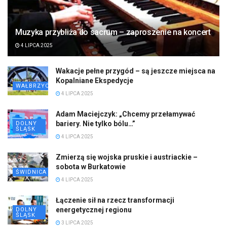
Muzyka przybliża do sacrum – zaproszenie na koncert
4 LIPCA 2025
Wakacje pełne przygód – są jeszcze miejsca na
Kopalniane Ekspedycje
WAŁBRZYCH
4 LIPCA 2025
Adam Maciejczyk: „Chcemy przełamywać
bariery. Nie tylko bólu…”
DOLNY
ŚLĄSK
4 LIPCA 2025
Zmierzą się wojska pruskie i austriackie –
sobota w Burkatowie
ŚWIDNICA
4 LIPCA 2025
Łączenie sił na rzecz transformacji
energetycznej regionu
DOLNY
ŚLĄSK
3 LIPCA 2025