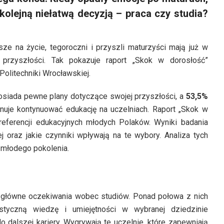
kolejną niełatwą decyzją – praca czy studia?
sze na życie, tegoroczni i przyszli maturzyści mają już w
 przyszłości. Tak pokazuje raport „Skok w dorosłość”
olitechniki Wrocławskiej.
osiada pewne plany dotyczące swojej przyszłości, a
53,5%
anuje kontynuować edukację na uczelniach. Raport „Skok w
referencji edukacyjnych młodych Polaków. Wyniki badania
ej oraz jakie czynniki wpływają na te wybory. Analiza tych
y młodego pokolenia.
e główne oczekiwania wobec studiów. Ponad połowa z nich
styczną wiedzę i umiejętności w wybranej dziedzinie
 dalszej kariery. Wygrywają te uczelnie, które zapewniają