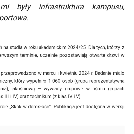
ami były infrastruktura kampusu,
sportowa.
tych na studia w roku akademickim 2024/25. Dla tych, którzy z
rwszym terminie, uczelnie pozostawiają otwarte drzwi w
 przeprowadzono w marcu i kwietniu 2024 r. Badanie miało
niczny, który wypełniło 1 060 osób (grupa reprezentatywna
ania), jakościową – wywiady grupowe w ośmiu grupach
II i IV) oraz technikum (z klas IV i V).
cie „Skok w dorosłość”. Publikacja jest dostępna w wersji