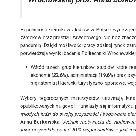
Popularność kierunków studiów w Polsce wynika jedn
zarobków oraz prestiżu zawodowego. Nie bez znaczen
pandemią. Dzięki możliwości pracy zdalnej rynek zatru
potwierdzają wyniki badania Politechniki Wrocławskiej
Wśród trzech grup kierunków studiów, które res
ekonomii (
22,6%
), administracji (
19,6%
) oraz psy
się natomiast kierunki turystyczno-sportowe, wojs
Wybory tegorocznych maturzystów utrzymują kur
opublikowanych na gov.pl – znalazły się informatyka,
młodych ludzi do swojej przyszłości i budowanie p
Anna Borkowska
.
Jednak motywacja do studiowani
taką przywołało ponad
61%
respondentów – jest mał