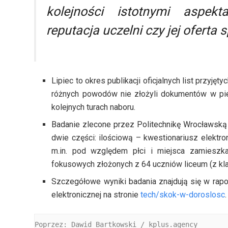
kolejności istotnymi aspekt
reputacja uczelni czy jej oferta 
Lipiec to okres publikacji oficjalnych list przyję
różnych powodów nie złożyli dokumentów w pie
kolejnych turach naboru.
Badanie zlecone przez Politechnikę Wrocławską
dwie części: ilościową – kwestionariusz elektro
m.in. pod względem płci i miejsca zamieszk
fokusowych złożonych z 64 uczniów liceum (z klas I
Szczegółowe wyniki badania znajdują się w rapor
elektronicznej na stronie
tech/skok-w-doroslosc
.
Poprzez: Dawid Bartkowski / kplus.agency