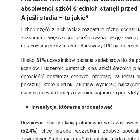
absolwenci szkół średnich stanęli przed 
A jeśli studia – to jakie?
I choć część z nich wciąż rozpatruje różne scenariu
znakomitej większości zdefiniowaną wizję swojej
opracowany przez Instytut Badawczy IPC na zlecenie P
Blisko
61%
uczestników badania zadeklarowało, że p
uczniów i uczennic ostatnich klas szkół średnich pl
dorosłość” dostarcza cennych informacji na temat p
pokazują, które kierunki studiów wybierają najczęści
danych pozwala lepiej zrozumieć aspiracje i priorytet
Inwestycja, która ma procentować
Uczniowie, którzy planują studiować, wskazali swoj
(
52,4%
) chce przede wszystkim zdobyć specjali
zawodowej. Studia mają dać im solidne fundamenty do