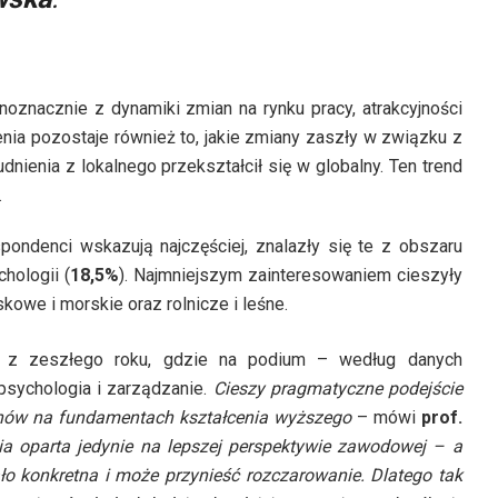
oznacznie z dynamiki zmian na rynku pracy, atrakcyjności
ia pozostaje również to, jakie zmiany zaszły w związku z
dnienia z lokalnego przekształcił się w globalny. Ten trend
.
pondenci wskazują najczęściej, znalazły się te z obszaru
chologii (
18,5%
). Najmniejszym zainteresowaniem cieszyły
kowe i morskie oraz rolnicze i leśne.
s z zeszłego roku, gdzie na podium – według danych
 psychologia i zarządzanie.
Cieszy pragmatyczne podejście
lanów na fundamentach kształcenia wyższego
– mówi
prof.
a oparta jedynie na lepszej perspektywie zawodowej – a
o konkretna i może przynieść rozczarowanie. Dlatego tak