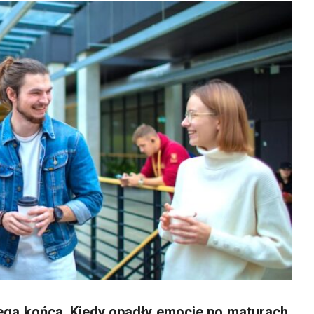
iega końca. Kiedy opadły emocje po maturach,