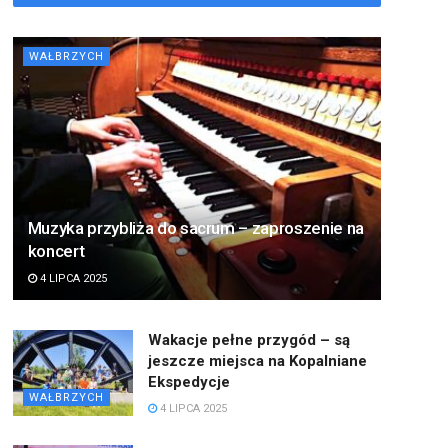
WAŁBRZYCH
Muzyka przybliża do sacrum – zaproszenie na
koncert
4 LIPCA 2025
Wakacje pełne przygód – są
jeszcze miejsca na Kopalniane
Ekspedycje
WAŁBRZYCH
4 LIPCA 2025