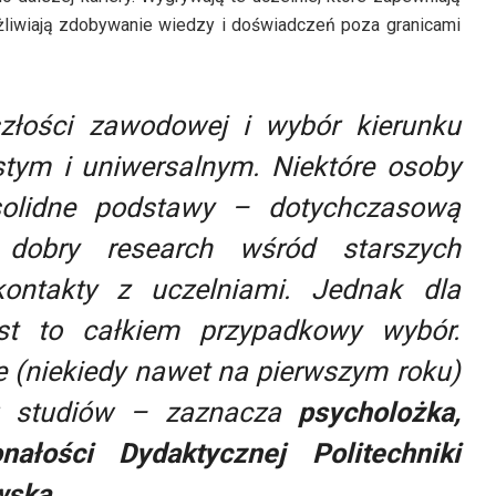
żliwiają zdobywanie wiedzy i doświadczeń poza granicami
złości zawodowej i wybór kierunku
stym i uniwersalnym. Niektóre osoby
solidne podstawy – dotychczasową
, dobry research wśród starszych
ontakty z uczelniami. Jednak dla
est to całkiem przypadkowy wybór.
ie (niekiedy nawet na pierwszym roku)
u studiów
– zaznacza
psycholożka,
ałości Dydaktycznej Politechniki
wska
.