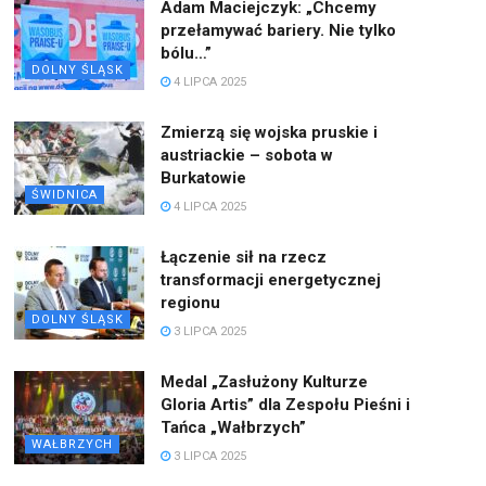
Adam Maciejczyk: „Chcemy
przełamywać bariery. Nie tylko
bólu…”
DOLNY ŚLĄSK
4 LIPCA 2025
Zmierzą się wojska pruskie i
austriackie – sobota w
Burkatowie
ŚWIDNICA
4 LIPCA 2025
Łączenie sił na rzecz
transformacji energetycznej
regionu
DOLNY ŚLĄSK
3 LIPCA 2025
Medal „Zasłużony Kulturze
Gloria Artis” dla Zespołu Pieśni i
Tańca „Wałbrzych”
WAŁBRZYCH
3 LIPCA 2025