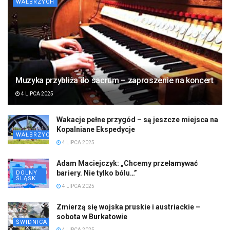
WAŁBRZYCH
Muzyka przybliża do sacrum – zaproszenie na koncert
4 LIPCA 2025
Wakacje pełne przygód – są jeszcze miejsca na
Kopalniane Ekspedycje
WAŁBRZYCH
4 LIPCA 2025
Adam Maciejczyk: „Chcemy przełamywać
bariery. Nie tylko bólu…”
DOLNY
ŚLĄSK
4 LIPCA 2025
Zmierzą się wojska pruskie i austriackie –
sobota w Burkatowie
ŚWIDNICA
4 LIPCA 2025