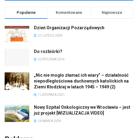
Popularne
Komentowane
Najnowsze
Dzień Organizacji Pozarządowych
27 LUTEGO 2024
Do rozbiórki?
22 STYCZNIA 2014
„Nic nie mogło złamać ich wiary” – działalność
niepodległościowa duchownych katolickich na
Ziemi Kłodzkiej w latach 1945 – 1949 (2)
1 LISTOPADA 2021
Nowy Szpital Onkologiczny we Wrocławiu – jest
już projekt [WIZUALIZACJA VIDEO]
26 MARCA 2024