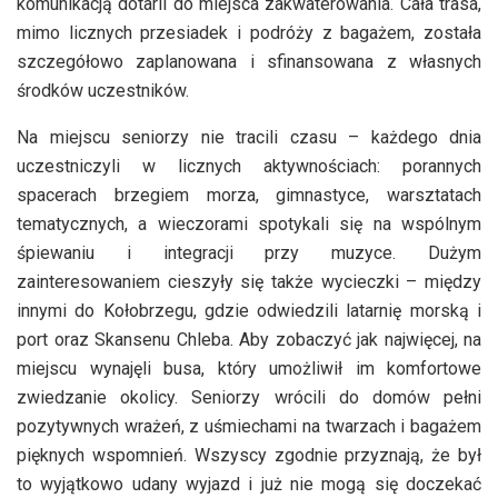
komunikacją dotarli do miejsca zakwaterowania. Cała trasa,
mimo licznych przesiadek i podróży z bagażem, została
szczegółowo zaplanowana i sfinansowana z własnych
środków uczestników.
Na miejscu seniorzy nie tracili czasu – każdego dnia
uczestniczyli w licznych aktywnościach: porannych
spacerach brzegiem morza, gimnastyce, warsztatach
tematycznych, a wieczorami spotykali się na wspólnym
śpiewaniu i integracji przy muzyce. Dużym
zainteresowaniem cieszyły się także wycieczki – między
innymi do Kołobrzegu, gdzie odwiedzili latarnię morską i
port oraz Skansenu Chleba. Aby zobaczyć jak najwięcej, na
miejscu wynajęli busa, który umożliwił im komfortowe
zwiedzanie okolicy. Seniorzy wrócili do domów pełni
pozytywnych wrażeń, z uśmiechami na twarzach i bagażem
pięknych wspomnień. Wszyscy zgodnie przyznają, że był
to wyjątkowo udany wyjazd i już nie mogą się doczekać