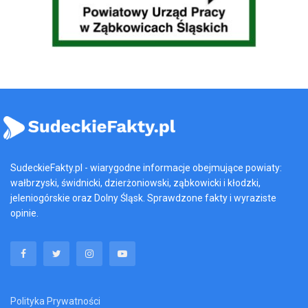
SudeckieFakty.pl - wiarygodne informacje obejmujące powiaty:
wałbrzyski, świdnicki, dzierżoniowski, ząbkowicki i kłodzki,
jeleniogórskie oraz Dolny Śląsk. Sprawdzone fakty i wyraziste
opinie.
Polityka Prywatności