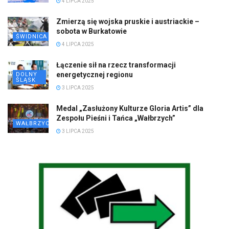
4 LIPCA 2025
Zmierzą się wojska pruskie i austriackie –
sobota w Burkatowie
ŚWIDNICA
4 LIPCA 2025
Łączenie sił na rzecz transformacji
energetycznej regionu
DOLNY
ŚLĄSK
3 LIPCA 2025
Medal „Zasłużony Kulturze Gloria Artis” dla
Zespołu Pieśni i Tańca „Wałbrzych”
WAŁBRZYCH
3 LIPCA 2025