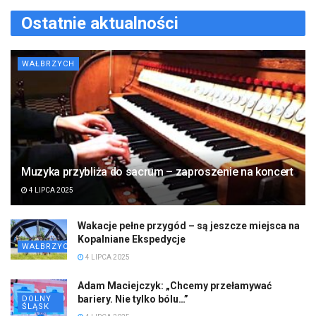
Ostatnie aktualności
WAŁBRZYCH
Muzyka przybliża do sacrum – zaproszenie na koncert
4 LIPCA 2025
Wakacje pełne przygód – są jeszcze miejsca na
Kopalniane Ekspedycje
WAŁBRZYCH
4 LIPCA 2025
Adam Maciejczyk: „Chcemy przełamywać
bariery. Nie tylko bólu…”
DOLNY
ŚLĄSK