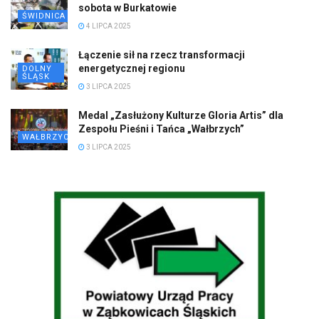
sobota w Burkatowie
ŚWIDNICA
4 LIPCA 2025
Łączenie sił na rzecz transformacji
energetycznej regionu
DOLNY
ŚLĄSK
3 LIPCA 2025
Medal „Zasłużony Kulturze Gloria Artis” dla
Zespołu Pieśni i Tańca „Wałbrzych”
WAŁBRZYCH
3 LIPCA 2025