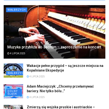
WAŁBRZYCH
Muzyka przybliża do sacrum – zaproszenie na koncert
4 LIPCA 2025
Wakacje pełne przygód – są jeszcze miejsca na
Kopalniane Ekspedycje
WAŁBRZYCH
4 LIPCA 2025
Adam Maciejczyk: „Chcemy przełamywać
bariery. Nie tylko bólu…”
DOLNY
ŚLĄSK
4 LIPCA 2025
Zmierzą się wojska pruskie i austriackie –