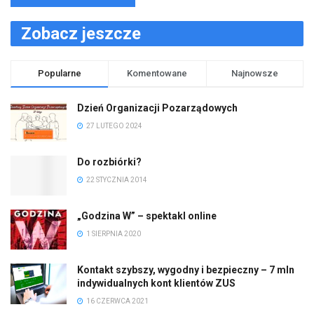
Zobacz jeszcze
Popularne
Komentowane
Najnowsze
Dzień Organizacji Pozarządowych
27 LUTEGO 2024
Do rozbiórki?
22 STYCZNIA 2014
„Godzina W” – spektakl online
1 SIERPNIA 2020
Kontakt szybszy, wygodny i bezpieczny – 7 mln
indywidualnych kont klientów ZUS
16 CZERWCA 2021