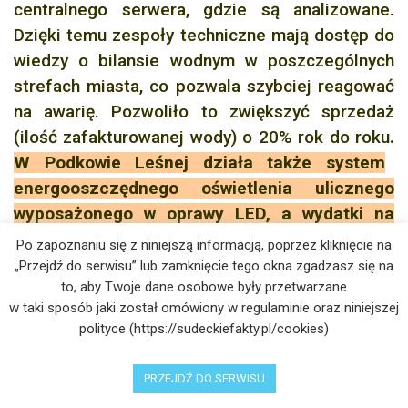
centralnego serwera, gdzie są analizowane.
Dzięki temu zespoły techniczne mają dostęp do
wiedzy o bilansie wodnym w poszczególnych
strefach miasta, co pozwala szybciej reagować
na awarię. Pozwoliło to zwiększyć sprzedaż
(ilość zafakturowanej wody) o 20% rok do roku
.
W Podkowie Leśnej działa także system
energooszczędnego oświetlenia ulicznego
wyposażonego w oprawy LED, a wydatki na
oświetlenie spadły o 52%.
To jednak dopiero
Po zapoznaniu się z niniejszą informacją, poprzez kliknięcie na
początek rewolucji: w najbliższej przyszłości
„Przejdź do serwisu” lub zamknięcie tego okna zgadzasz się na
to, aby Twoje dane osobowe były przetwarzane
planowane jest wdrożenie systemu zarządzania
w taki sposób jaki został omówiony w regulaminie oraz niniejszej
oświetleniem Smart Lights, który pozwoli na
polityce (https://sudeckiefakty.pl/cookies)
jeszcze większe oszczędności. Dzięki temu
lampy w miejscach, gdzie nie ma ruchu będą
PRZEJDŹ DO SERWISU
przygaszane, a cały system oświetlenia będzie