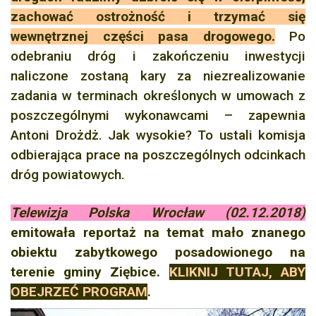
zachować ostrożność i trzymać się
wewnętrznej części pasa drogowego.
Po
odebraniu dróg i zakończeniu inwestycji
naliczone zostaną kary za niezrealizowanie
zadania w terminach określonych w umowach z
poszczególnymi wykonawcami – zapewnia
Antoni Drożdż. Jak wysokie? To ustali komisja
odbierająca prace na poszczególnych odcinkach
dróg powiatowych.
Telewizja Polska Wrocław (02.12.2018)
emitowała reportaż na temat mało znanego
obiektu zabytkowego posadowionego na
terenie gminy Ziębice.
KLIKNIJ TUTAJ, ABY
OBEJRZEĆ PROGRAM
.