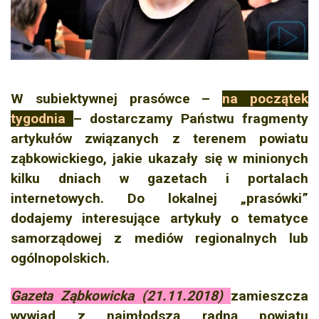
W subiektywnej prasówce –
na początek
tygodnia
– dostarczamy Państwu fragmenty
artykułów związanych z terenem powiatu
ząbkowickiego, jakie ukazały się w minionych
kilku dniach w gazetach i portalach
internetowych. Do lokalnej „prasówki”
dodajemy interesujące artykuły o tematyce
samorządowej z mediów regionalnych lub
ogólnopolskich.
Gazeta Ząbkowicka (21.11.2018)
zamieszcza
wywiad z najmłodszą radną powiatu