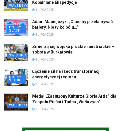
Kopalniane Ekspedycje
WAŁBRZYCH
4 LIPCA 2025
Adam Maciejczyk: „Chcemy przełamywać
bariery. Nie tylko bólu…”
DOLNY
ŚLĄSK
4 LIPCA 2025
Zmierzą się wojska pruskie i austriackie –
sobota w Burkatowie
ŚWIDNICA
4 LIPCA 2025
Łączenie sił na rzecz transformacji
energetycznej regionu
DOLNY
ŚLĄSK
3 LIPCA 2025
Medal „Zasłużony Kulturze Gloria Artis” dla
Zespołu Pieśni i Tańca „Wałbrzych”
WAŁBRZYCH
3 LIPCA 2025