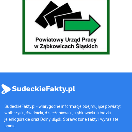
SudeckieFakty.pl - wiarygodne informacje obejmujące powiaty:
wałbrzyski, świdnicki, dzierżoniowski, ząbkowicki i kłodzki,
jeleniogórskie oraz Dolny Śląsk. Sprawdzone fakty i wyraziste
opinie.