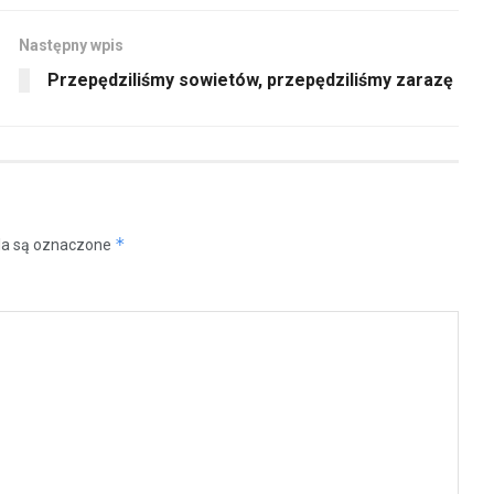
Następny wpis
Przepędziliśmy sowietów, przepędziliśmy zarazę
*
a są oznaczone