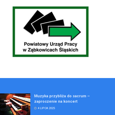
Muzyka przybliża do sacrum –
zaproszenie na koncert
4 LIPCA 2025