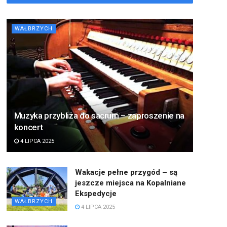
WAŁBRZYCH
Muzyka przybliża do sacrum – zaproszenie na
koncert
4 LIPCA 2025
Wakacje pełne przygód – są
jeszcze miejsca na Kopalniane
Ekspedycje
WAŁBRZYCH
4 LIPCA 2025