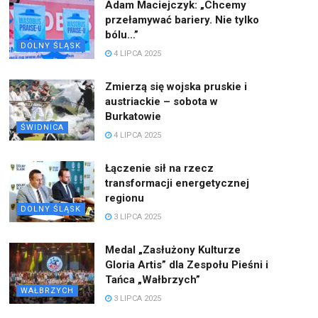
Adam Maciejczyk: „Chcemy
przełamywać bariery. Nie tylko
bólu…”
DOLNY ŚLĄSK
4 LIPCA 2025
Zmierzą się wojska pruskie i
austriackie – sobota w
Burkatowie
ŚWIDNICA
4 LIPCA 2025
Łączenie sił na rzecz
transformacji energetycznej
regionu
DOLNY ŚLĄSK
3 LIPCA 2025
Medal „Zasłużony Kulturze
Gloria Artis” dla Zespołu Pieśni i
Tańca „Wałbrzych”
WAŁBRZYCH
3 LIPCA 2025