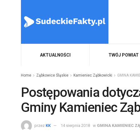
AKTUALNOŚCI
TWÓJ POWIAT
Home
Ząbkowice Śląskie
Kamieniec Ząbkowicki
GMINA KAMI
Postępowania dotycz
Gminy Kamieniec Ząb
przez
KK
14 sierpnia 2018
w
GMINA KAMIENIEC Z