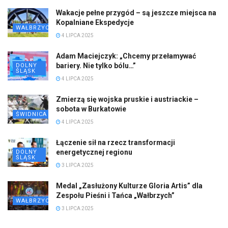
Wakacje pełne przygód – są jeszcze miejsca na
Kopalniane Ekspedycje
WAŁBRZYCH
4 LIPCA 2025
Adam Maciejczyk: „Chcemy przełamywać
bariery. Nie tylko bólu…”
DOLNY
ŚLĄSK
4 LIPCA 2025
Zmierzą się wojska pruskie i austriackie –
sobota w Burkatowie
ŚWIDNICA
4 LIPCA 2025
Łączenie sił na rzecz transformacji
energetycznej regionu
DOLNY
ŚLĄSK
3 LIPCA 2025
Medal „Zasłużony Kulturze Gloria Artis” dla
Zespołu Pieśni i Tańca „Wałbrzych”
WAŁBRZYCH
3 LIPCA 2025