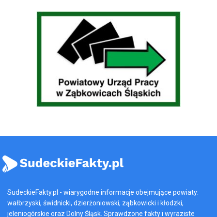
SudeckieFakty.pl - wiarygodne informacje obejmujące powiaty:
wałbrzyski, świdnicki, dzierżoniowski, ząbkowicki i kłodzki,
jeleniogórskie oraz Dolny Śląsk. Sprawdzone fakty i wyraziste