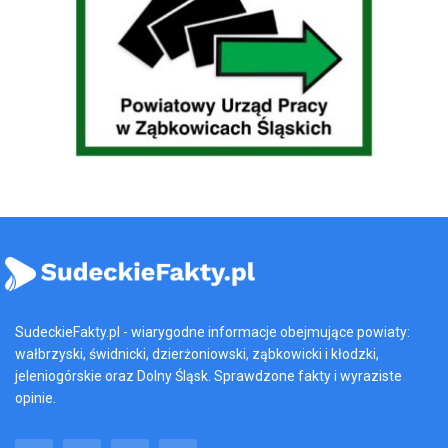
SudeckieFakty.pl - wiarygodne informacje obejmujące powiaty:
wałbrzyski, świdnicki, dzierżoniowski, ząbkowicki i kłodzki,
jeleniogórskie oraz Dolny Śląsk. Sprawdzone fakty i wyraziste
opinie.