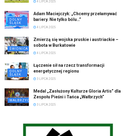
4 LIPCA 2025
Adam Maciejczyk: „Chcemy przełamywać
bariery. Nie tylko bólu…”
DOLNY
ŚLĄSK
4 LIPCA 2025
Zmierzą się wojska pruskie i austriackie –
sobota w Burkatowie
ŚWIDNICA
4 LIPCA 2025
Łączenie sił na rzecz transformacji
energetycznej regionu
DOLNY
ŚLĄSK
3 LIPCA 2025
Medal „Zasłużony Kulturze Gloria Artis” dla
Zespołu Pieśni i Tańca „Wałbrzych”
WAŁBRZYCH
3 LIPCA 2025