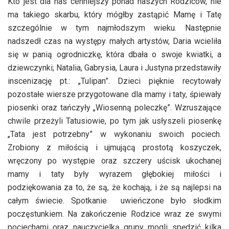
Kto jest dla nas cenniejszy ponad naszych Rodziców, nie
ma takiego skarbu, który mógłby zastąpić Mamę i Tatę
szczególnie w tym najmłodszym wieku. Następnie
nadszedł czas na występy małych artystów, Daria wcieliła
się w panią ogrodniczkę, która dbała o swoje kwiatki, a
dziewczynki; Natalia, Gabrysia, Laura i Justyna przedstawiły
inscenizację pt.: „Tulipan”. Dzieci pięknie recytowały
pozostałe wiersze przygotowane dla mamy i taty, śpiewały
piosenki oraz tańczyły „Wiosenną poleczkę”. Wzruszające
chwile przeżyli Tatusiowie, po tym jak usłyszeli piosenkę
„Tata jest potrzebny” w wykonaniu swoich pociech.
Zrobiony z miłością i ujmującą prostotą koszyczek,
wręczony po występie oraz szczery uścisk ukochanej
mamy i taty były wyrazem głębokiej miłości i
podziękowania za to, że są, że kochają, i że są najlepsi na
całym świecie. Spotkanie uwieńczone było słodkim
poczęstunkiem. Na zakończenie Rodzice wraz ze swymi
pociechami oraz nauczycielką grupy mogli spędzić kilka