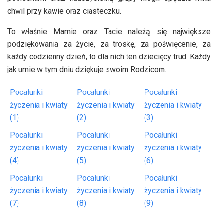
chwil przy kawie oraz ciasteczku.
To właśnie Mamie oraz Tacie należą się największe
podziękowania za życie, za troskę, za poświęcenie, za
każdy codzienny dzień, to dla nich ten dziecięcy trud. Każdy
jak umie w tym dniu dziękuje swoim Rodzicom.
Pocałunki
Pocałunki
Pocałunki
życzenia i kwiaty
życzenia i kwiaty
życzenia i kwiaty
(1)
(2)
(3)
Pocałunki
Pocałunki
Pocałunki
życzenia i kwiaty
życzenia i kwiaty
życzenia i kwiaty
(4)
(5)
(6)
Pocałunki
Pocałunki
Pocałunki
życzenia i kwiaty
życzenia i kwiaty
życzenia i kwiaty
(7)
(8)
(9)