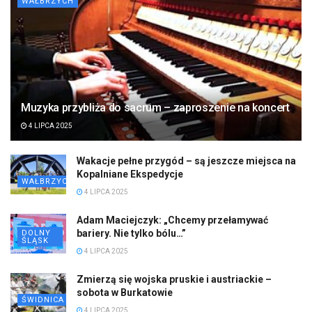
WAŁBRZYCH
Muzyka przybliża do sacrum – zaproszenie na koncert
4 LIPCA 2025
Wakacje pełne przygód – są jeszcze miejsca na
Kopalniane Ekspedycje
WAŁBRZYCH
4 LIPCA 2025
Adam Maciejczyk: „Chcemy przełamywać
bariery. Nie tylko bólu…”
DOLNY
ŚLĄSK
4 LIPCA 2025
Zmierzą się wojska pruskie i austriackie –
sobota w Burkatowie
ŚWIDNICA
4 LIPCA 2025