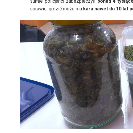
sumie policjanci zabezpieczyli
ponad 4 tysiące
sprawie, grozić może mu
kara nawet do 10 lat 