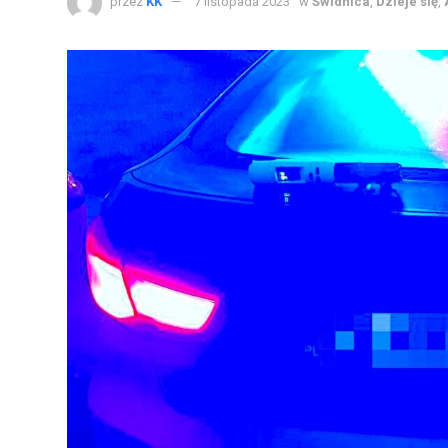
przez
KK
7 listopada 2023
w
Świdnica
,
Dzieje się
,