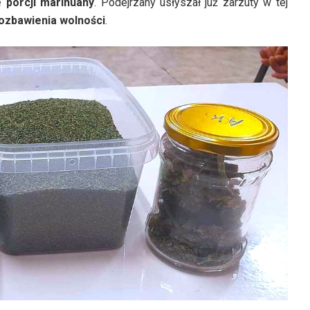
 porcji marihuany
. Podejrzany usłyszał już zarzuty w tej
pozbawienia wolności
.