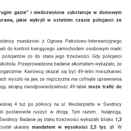
„drugim gazie” i niedozwolone substancje w domowym
prawa, jakie wykryli w ostatnim czasie policjanci ze
widnicy mundurowi z Ogniwa Patrolowo-Interwencyjnego
mali do kontroli kierującego samochodem osobowym marki
 policjantów co do stanu jego trzeźwości. Gdy policjanci
 alkoholu. Przeprowadzone badanie alkomatem wykazało, że
rganizmie. Kierowcą okazał się być 49-letni mieszkaniec
ach wyszło na jaw, że mężczyzna ma cofnięte uprawnienia
oją skrajną nieodpowiedzialność 49-latek
może trafić do
eśniej 4 tuż po północy na ul. Westerplatte w Świdnicy
ili postanowiła ruszyć w drogę. Tym razem… hulajnogą.
widnicy. Badanie jej stanu trzeźwości wykazało blisko
1,3
został ukarany
mandatem w wysokości 2,5 tys. zł
. W