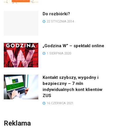
Do rozbiórki?
22 STYCZNIA 2014
„Godzina W” – spektakl online
1 SIERPNIA 2020
Kontakt szybszy, wygodny i
bezpieczny – 7 mln
indywidualnych kont klientów
ZUS
16 CZERWCA 2021
Reklama