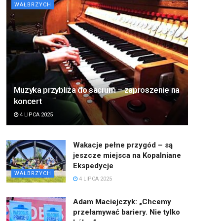
WAŁBRZYCH
Muzyka przybliża do sacrum – zaproszenie na
koncert
4 LIPCA 2025
Wakacje pełne przygód – są
jeszcze miejsca na Kopalniane
Ekspedycje
WAŁBRZYCH
4 LIPCA 2025
Adam Maciejczyk: „Chcemy
przełamywać bariery. Nie tylko