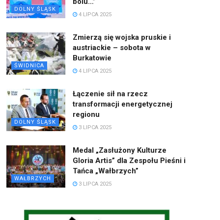
bólu…”
DOLNY ŚLĄSK
4 LIPCA 2025
Zmierzą się wojska pruskie i
austriackie – sobota w
Burkatowie
ŚWIDNICA
4 LIPCA 2025
Łączenie sił na rzecz
transformacji energetycznej
regionu
DOLNY ŚLĄSK
3 LIPCA 2025
Medal „Zasłużony Kulturze
Gloria Artis” dla Zespołu Pieśni i
Tańca „Wałbrzych”
WAŁBRZYCH
3 LIPCA 2025