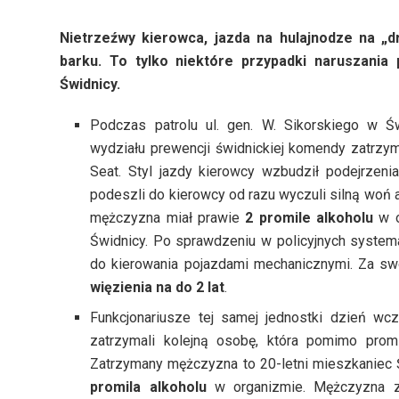
Nietrzeźwy kierowca, jazda na hulajnodze na 
barku. To tylko niektóre przypadki naruszania 
Świdnicy.
Podczas patrolu ul. gen. W. Sikorskiego w Ś
wydziału prewencji świdnickiej komendy zatrzy
Seat. Styl jazdy kierowcy wzbudził podejrzenia
podeszli do kierowcy od razu wyczuli silną woń
mężczyzna miał prawie
2 promile alkoholu
w o
Świdnicy. Po sprawdzeniu w policyjnych system
do kierowania pojazdami mechanicznymi. Za sw
więzienia na do 2 lat
.
Funkcjonariusze tej samej jednostki dzień wcz
zatrzymali kolejną osobę, która pomimo prom
Zatrzymany mężczyzna to 20-letni mieszkaniec Ś
promila alkoholu
w organizmie. Mężczyzna 