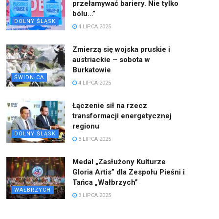
przełamywać bariery. Nie tylko
bólu…”
DOLNY ŚLĄSK
4 LIPCA 2025
Zmierzą się wojska pruskie i
austriackie – sobota w
Burkatowie
ŚWIDNICA
4 LIPCA 2025
Łączenie sił na rzecz
transformacji energetycznej
regionu
DOLNY ŚLĄSK
3 LIPCA 2025
Medal „Zasłużony Kulturze
Gloria Artis” dla Zespołu Pieśni i
Tańca „Wałbrzych”
WAŁBRZYCH
3 LIPCA 2025