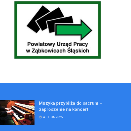
Muzyka przybliża do sacrum –
zaproszenie na koncert
4 LIPCA 2025