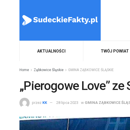
AKTUALNOŚCI
TWÓJ POWIAT
Home
Ząbkowice Śląskie
GMINA ZĄBKOWICE ŚLĄSKIE
„Pierogowe Love” ze 
przez
KK
28 lipca 2023
w
GMINA ZĄBKOWICE ŚLĄS