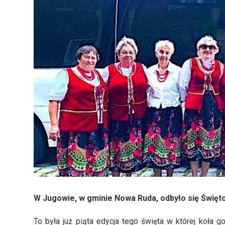
W Jugowie, w gminie Nowa Ruda, odbyło się Święt
To była już piąta edycja tego święta w której koła 