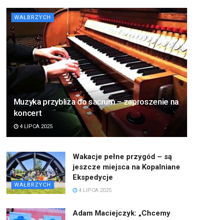
WAŁBRZYCH
Muzyka przybliża do sacrum – zaproszenie na
koncert
4 LIPCA 2025
Wakacje pełne przygód – są
jeszcze miejsca na Kopalniane
Ekspedycje
WAŁBRZYCH
4 LIPCA 2025
Adam Maciejczyk: „Chcemy