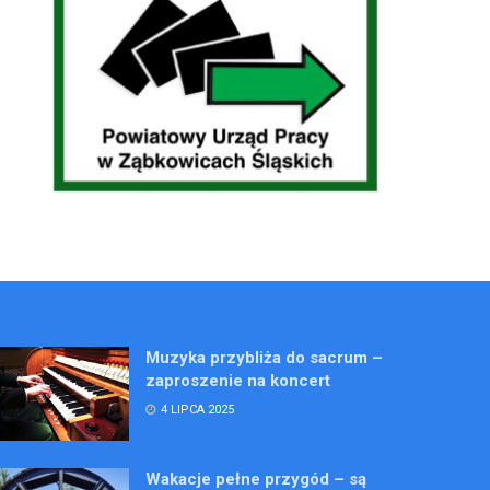
Muzyka przybliża do sacrum –
zaproszenie na koncert
4 LIPCA 2025
Wakacje pełne przygód – są