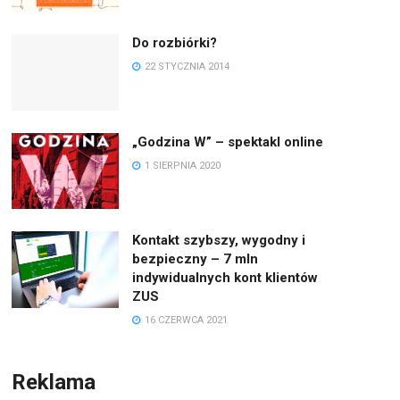
Do rozbiórki?
22 STYCZNIA 2014
„Godzina W” – spektakl online
1 SIERPNIA 2020
Kontakt szybszy, wygodny i
bezpieczny – 7 mln
indywidualnych kont klientów
ZUS
16 CZERWCA 2021
Reklama