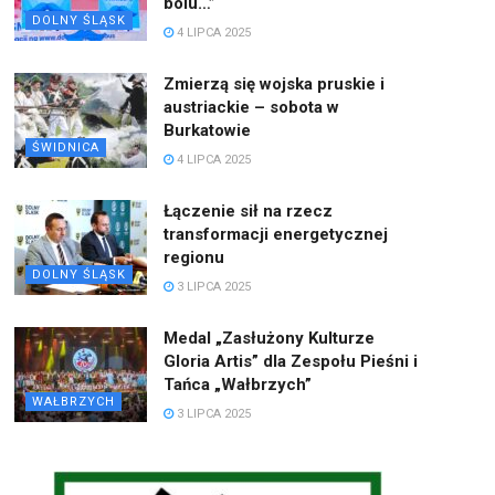
bólu…”
DOLNY ŚLĄSK
4 LIPCA 2025
Zmierzą się wojska pruskie i
austriackie – sobota w
Burkatowie
ŚWIDNICA
4 LIPCA 2025
Łączenie sił na rzecz
transformacji energetycznej
regionu
DOLNY ŚLĄSK
3 LIPCA 2025
Medal „Zasłużony Kulturze
Gloria Artis” dla Zespołu Pieśni i
Tańca „Wałbrzych”
WAŁBRZYCH
3 LIPCA 2025