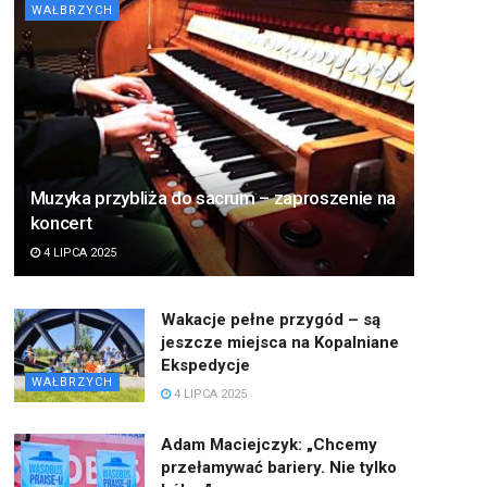
WAŁBRZYCH
Muzyka przybliża do sacrum – zaproszenie na
koncert
4 LIPCA 2025
Wakacje pełne przygód – są
jeszcze miejsca na Kopalniane
Ekspedycje
WAŁBRZYCH
4 LIPCA 2025
Adam Maciejczyk: „Chcemy
przełamywać bariery. Nie tylko