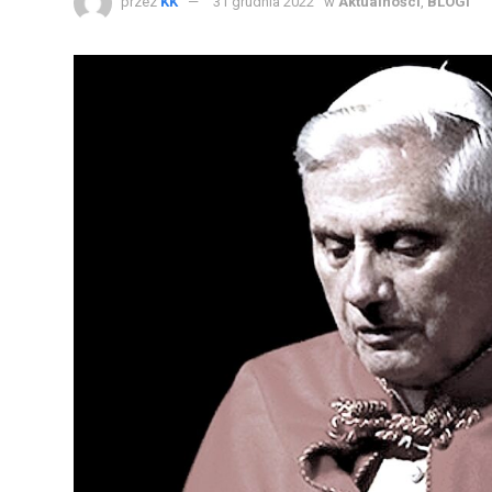
przez
KK
31 grudnia 2022
w
Aktualności
,
BLOGI