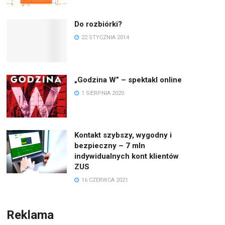
Do rozbiórki?
22 STYCZNIA 2014
„Godzina W” – spektakl online
1 SIERPNIA 2020
Kontakt szybszy, wygodny i
bezpieczny – 7 mln
indywidualnych kont klientów
ZUS
16 CZERWCA 2021
Reklama