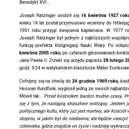
Benedykt XVI…
Joseph Ratzinger urodził się
16 kwietnia 1927 rok
wieku 14 lat został przymusowo wcielony do Hitlerj
1951 roku przyjął święcenia kapłańskie. W 1977 r
Joseph Ratzinger był jednym z najbliższych współpr
funkcję prefekta Kongregacji Nauki Wiary. Po odej
kwietnia 2005 roku
, po czterech głosowaniach konkla
Jana Pawła II. Zrzekł się urzędu papieża
28 lutego 2
godz. 9:34 w watykańskim klasztorze Mater Ecclesiae
Cofnijmy się na chwilę do
24 grudnia 1969 roku
, kie
Hessian Rundfunk, wygłosił jedną ze swoich najbardz
Mówił tak…
Przed Kościołem bardzo trudne czasy. Pr
się z tym, że nastąpią straszliwe wstrząsy. Jestem 
politycznego kultu, który już jest martwy, ale Kośció
stopniu, w jakim był do niedawna; ale będzie cieszy
człowieka, gdzie znajdzie on życie i nadzieję wykracz