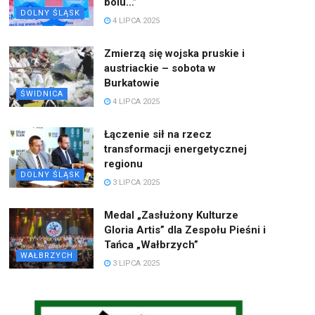
bólu…”
DOLNY ŚLĄSK
4 LIPCA 2025
Zmierzą się wojska pruskie i
austriackie – sobota w
Burkatowie
ŚWIDNICA
4 LIPCA 2025
Łączenie sił na rzecz
transformacji energetycznej
regionu
DOLNY ŚLĄSK
3 LIPCA 2025
Medal „Zasłużony Kulturze
Gloria Artis” dla Zespołu Pieśni i
Tańca „Wałbrzych”
WAŁBRZYCH
3 LIPCA 2025