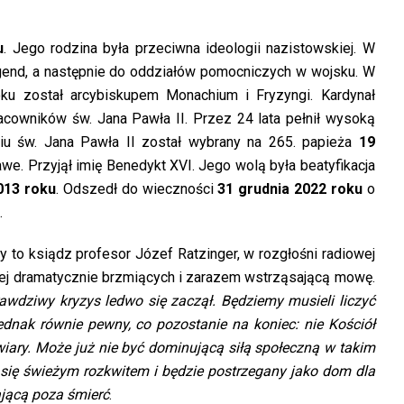
u
. Jego rodzina była przeciwna ideologii nazistowskiej. W
ugend, a następnie do oddziałów pomocniczych w wojsku. W
oku został arcybiskupem Monachium i Fryzyngi. Kardynał
acowników św. Jana Pawła II. Przez 24 lata pełnił wysoką
ściu św. Jana Pawła II został wybrany na 265. papieża
19
we. Przyjął imię Benedykt XVI. Jego wolą była beatyfikacja
013 roku
. Odszedł do wieczności
31 grudnia 2022 roku
o
.
dy to ksiądz profesor Józef Ratzinger, w rozgłośni radiowej
iej dramatycznie brzmiących i zarazem wstrząsającą mowę.
awdziwy kryzys ledwo się zaczął. Będziemy musieli liczyć
jednak równie pewny, co pozostanie na koniec: nie Kościół
ł wiary. Może już nie być dominującą siłą społeczną w takim
ć się świeżym rozkwitem i będzie postrzegany jako dom dla
ającą poza śmierć
.