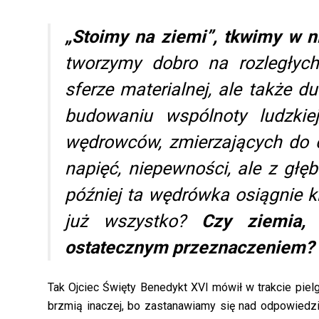
„Stoimy na ziemi”, tkwimy w n
tworzymy dobro na rozległyc
sferze materialnej, ale także 
budowaniu wspólnoty ludzkie
wędrowców, zmierzających do c
napięć, niepewności, ale z głę
później ta wędrówka osiągnie kre
już wszystko?
Czy ziemia, n
ostatecznym przeznaczeniem?
Tak Ojciec Święty Benedykt XVI mówił w trakcie pie
brzmią inaczej, bo zastanawiamy się nad odpowiedzi