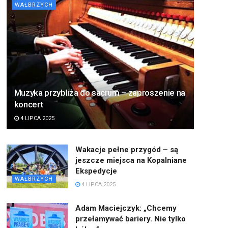
WAŁBRZYCH
Muzyka przybliża do sacrum – zaproszenie na
koncert
4 LIPCA 2025
Wakacje pełne przygód – są
jeszcze miejsca na Kopalniane
Ekspedycje
WAŁBRZYCH
4 LIPCA 2025
Adam Maciejczyk: „Chcemy
przełamywać bariery. Nie tylko