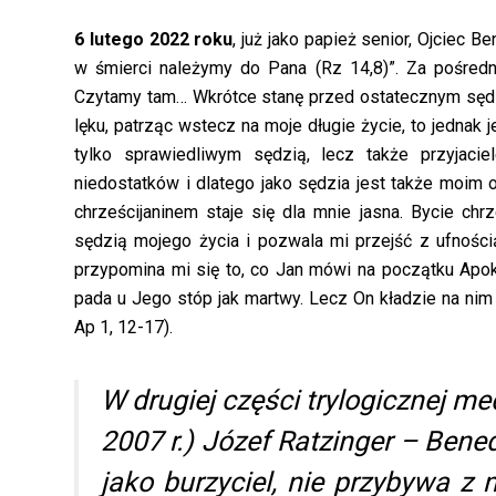
6 lutego 2022 roku
, już jako papież senior, Ojciec B
w śmierci należymy do Pana (Rz 14,8)”. Za pośredni
Czytamy tam… Wkrótce stanę przed ostatecznym sęd
lęku, patrząc wstecz na moje długie życie, to jednak
tylko sprawiedliwym sędzią, lecz także przyjaci
niedostatków i dlatego jako sędzia jest także moim 
chrześcijaninem staje się dla mnie jasna. Bycie chr
sędzią mojego życia i pozwala mi przejść z ufnośc
przypomina mi się to, co Jan mówi na początku Apok
pada u Jego stóp jak martwy. Lecz On kładzie na nim s
Ap 1, 12-17).
W drugiej części trylogicznej m
2007 r.) Józef Ratzinger – Bene
jako burzyciel, nie przybywa z