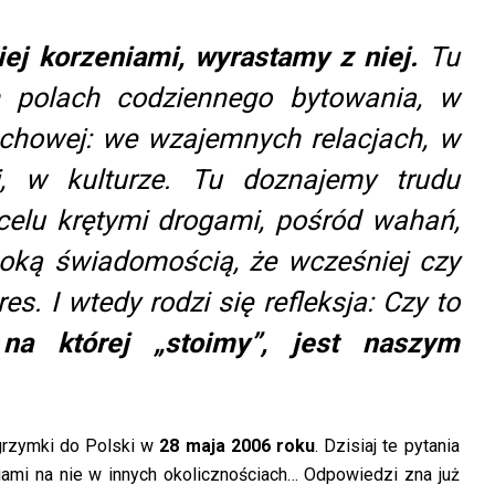
iej korzeniami, wyrastamy z niej.
Tu
h polach codziennego bytowania, w
duchowej: we wzajemnych relacjach, w
j, w kulturze. Tu doznajemy trudu
elu krętymi drogami, pośród wahań,
boką świadomością, że wcześniej czy
s. I wtedy rodzi się refleksja: Czy to
a której „stoimy”, jest naszym
lgrzymki do Polski w
28 maja 2006 roku
. Dzisiaj te pytania
ami na nie w innych okolicznościach… Odpowiedzi zna już