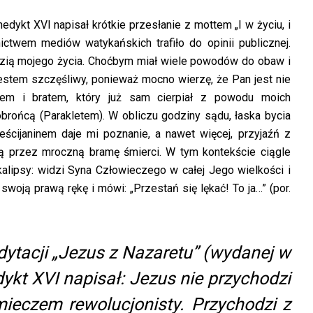
enedykt XVI napisał krótkie przesłanie z mottem „I w życiu, i
ctwem mediów watykańskich trafiło do opinii publicznej.
zią mojego życia. Choćbym miał wiele powodów do obaw i
 jestem szczęśliwy, ponieważ mocno wierzę, że Pan jest nie
elem i bratem, który już sam cierpiał z powodu moich
obrońcą (Parakletem). W obliczu godziny sądu, łaska bycia
ześcijaninem daje mi poznanie, a nawet więcej, przyjaźń z
ią przez mroczną bramę śmierci. W tym kontekście ciągle
alipsy: widzi Syna Człowieczego w całej Jego wielkości i
woją prawą rękę i mówi: „Przestań się lękać! To ja…” (por.
edytacji „Jezus z Nazaretu” (wydanej w
dykt XVI napisał:
Jezus nie przychodzi
 mieczem rewolucjonisty. Przychodzi z