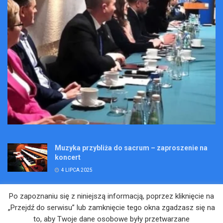
Muzyka przybliża do sacrum – zaproszenie na
koncert
4 LIPCA 2025
Wakacje pełne przygód – są jeszcze miejsca na
Po zapoznaniu się z niniejszą informacją, poprzez kliknięcie na
Kopalniane Ekspedycje
„Przejdź do serwisu” lub zamknięcie tego okna zgadzasz się na
4 LIPCA 2025
to, aby Twoje dane osobowe były przetwarzane