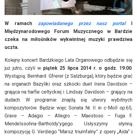
W ramach
zapowiadanego przez nasz portal
I
Międzynarodowego Forum Muzycznego w Bardzie
czeka na miłośników wykwintnej muzyki prawdziwa
uczta.
Kolejny koncert Bardzkiego Lata Organowego odbędzie się
już jutro, czyli w
piątek 25 lipca 2014 r. o godz. 19:00
.
Wystąpią: Bernhard Gfrerer (z Salzburga), który będzie grać
na organach Bazyliki oraz szkocki duet Irena Davidson –
grająca na harfie celtyckiej i Lindsay Davidson – grający na
dudach. W programie znajdą się utwory wybitnych
kompozytorów. Będzie więc Sonata Nr. II in c-Moll op.65,
Grave – Adagio – Allegro – Maestoso – Fuga F.
Mendelssohna-Bartholdy’ygego. Usłyszymy słynną
kompozycję G. Verdiego “Marsz triumfalny” z opery „Aida” i