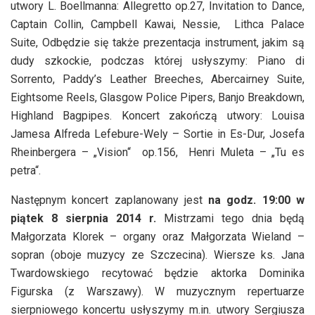
utwory L. Boellmanna: Allegretto op.27, Invitation to Dance,
Captain Collin, Campbell Kawai, Nessie, Lithca Palace
Suite, Odbędzie się także prezentacja instrument, jakim są
dudy szkockie, podczas której usłyszymy: Piano di
Sorrento, Paddy’s Leather Breeches, Abercairney Suite,
Eightsome Reels, Glasgow Police Pipers, Banjo Breakdown,
Highland Bagpipes. Koncert zakończą utwory: Louisa
Jamesa Alfreda Lefebure-Wely – Sortie in Es-Dur, Josefa
Rheinbergera – „Vision“ op.156, Henri Muleta – „Tu es
petra“.
Następnym koncert zaplanowany jest
na godz. 19:00 w
piątek 8 sierpnia 2014 r.
Mistrzami tego dnia będą
Małgorzata Klorek – organy oraz Małgorzata Wieland –
sopran (oboje muzycy ze Szczecina). Wiersze ks. Jana
Twardowskiego recytować będzie aktorka Dominika
Figurska (z Warszawy). W muzycznym repertuarze
sierpniowego koncertu usłyszymy m.in. utwory Sergiusza