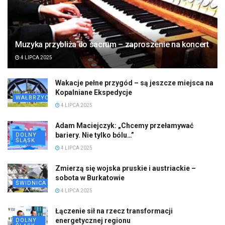
Muzyka przybliża do sacrum – zaproszenie na koncert
4 LIPCA 2025
Wakacje pełne przygód – są jeszcze miejsca na
Kopalniane Ekspedycje
WAŁBRZYCH
4 LIPCA 2025
Adam Maciejczyk: „Chcemy przełamywać
bariery. Nie tylko bólu…”
DOLNY
ŚLĄSK
4 LIPCA 2025
Zmierzą się wojska pruskie i austriackie –
sobota w Burkatowie
ŚWIDNICA
4 LIPCA 2025
Łączenie sił na rzecz transformacji
energetycznej regionu
DOLNY