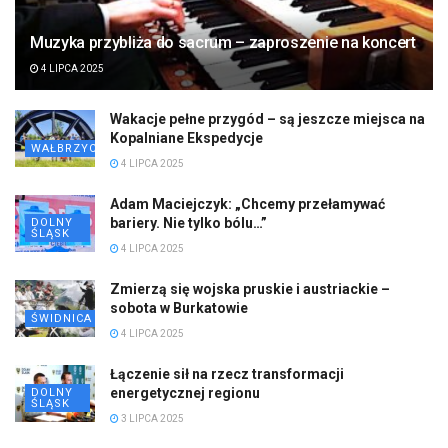
Muzyka przybliża do sacrum – zaproszenie na koncert
4 LIPCA 2025
Wakacje pełne przygód – są jeszcze miejsca na
Kopalniane Ekspedycje
WAŁBRZYCH
4 LIPCA 2025
Adam Maciejczyk: „Chcemy przełamywać
bariery. Nie tylko bólu…”
DOLNY
ŚLĄSK
4 LIPCA 2025
Zmierzą się wojska pruskie i austriackie –
sobota w Burkatowie
ŚWIDNICA
4 LIPCA 2025
Łączenie sił na rzecz transformacji
energetycznej regionu
DOLNY
ŚLĄSK
3 LIPCA 2025