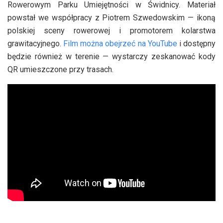
Rowerowym Parku Umiejętności w Świdnicy. Materiał
powstał we współpracy z Piotrem Szwedowskim — ikoną
polskiej sceny rowerowej i promotorem kolarstwa
grawitacyjnego.
Film można obejrzeć na YouTube
i dostępny
będzie również w terenie — wystarczy zeskanować kody
QR umieszczone przy trasach.