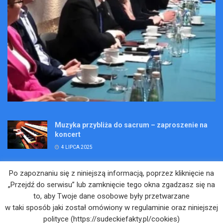
Muzyka przybliża do sacrum – zaproszenie na
koncert
4 LIPCA 2025
Wakacje pełne przygód – są jeszcze miejsca na
Po zapoznaniu się z niniejszą informacją, poprzez kliknięcie na
Kopalniane Ekspedycje
„Przejdź do serwisu” lub zamknięcie tego okna zgadzasz się na
4 LIPCA 2025
to, aby Twoje dane osobowe były przetwarzane
w taki sposób jaki został omówiony w regulaminie oraz niniejszej
Adam Maciejczyk: „Chcemy przełamywać
polityce (https://sudeckiefakty.pl/cookies)
bariery. Nie tylko bólu…”