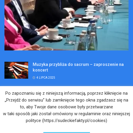
Muzyka przybliża do sacrum – zaproszenie na
koncert
4 LIPCA 2025
Wakacje pełne przygód – są jeszcze miejsca na
Po zapoznaniu się z niniejszą informacją, poprzez kliknięcie na
Kopalniane Ekspedycje
„Przejdź do serwisu” lub zamknięcie tego okna zgadzasz się na
4 LIPCA 2025
to, aby Twoje dane osobowe były przetwarzane
w taki sposób jaki został omówiony w regulaminie oraz niniejszej
Adam Maciejczyk: „Chcemy przełamywać
polityce (https://sudeckiefakty.pl/cookies)
bariery. Nie tylko bólu…”
4 LIPCA 2025