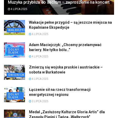
Muzyka przybliża do sacrum – zaproszenie na koncert
4 LIPCA 2025
Wakacje pełne przygód – są jeszcze miejsca na
Kopalniane Ekspedycje
WAŁBRZYCH
4 LIPCA 2025
Adam Maciejczyk: „Chcemy przełamywać
bariery. Nie tylko bólu…”
DOLNY
ŚLĄSK
4 LIPCA 2025
Zmierzą się wojska pruskie i austriackie –
sobota w Burkatowie
ŚWIDNICA
4 LIPCA 2025
Łączenie sił na rzecz transformacji
energetycznej regionu
DOLNY
ŚLĄSK
3 LIPCA 2025
Medal „Zasłużony Kulturze Gloria Artis” dla
Zespołu Pieśni i Tańca „Wałbrzych”