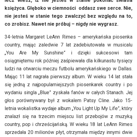
lecz wiesz, iż nie jesteś w stanie pokonać światła
księżyca. Głęboko w ciemności oddasz swe serce. Nie,
nie jesteś w stanie tego zwalczyć bez względu na to,
co zrobisz. Nawet nie próbuj – nigdy nie wygrasz.
34-letnia Margaret LeAnn Rimes – amerykańska piosenka
country, mając zaledwie 7 lat zadebiutowała w musicalu
„You Are My Sunshine” i dzięki sukcesowi tam
osiągniętemu rok później zaśpiewała dla kilkunastu tysięcy
ludzi na otwarciu meczu futbolu amerykańskiego w Dallas.
Mając 11 lat nagrała pierwszy album. W wieku 14 lat stała
się jedną z najpopularniejszych piosenkarek country i po
wydaniu singla „Blue” zyskała fanów w całych Stanach. Jej
głos porównywany był z wokalem Patsy Cline. Jako 15-
letnia wokalistka wydaje album „You Light Up My Life”, który
znalazł się na trzecim miejscu list przebojów z muzyką
country, pop i chrześcijańską. W wieku 18 lat LeAnn Rimes
sprzedała 20 milionów płyt, otrzymała między innymi dwie