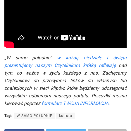
„W samo południe”
w każdą niedzielę i święta
prezentujemy naszym Czytelnikom krótką refleksję
nad
tym, co ważne w życiu każdego z nas. Zachęcamy
Czytelników do przesyłania linków do własnych lub
znalezionych w sieci klipów, które będziemy udostępniać
wszystkim odbiorcom naszego portalu. Przesyłki można
kierować poprzez
formularz TWOJA INFORMACJA
.
Tagi:
W SAMO POŁUDNIE
kultura