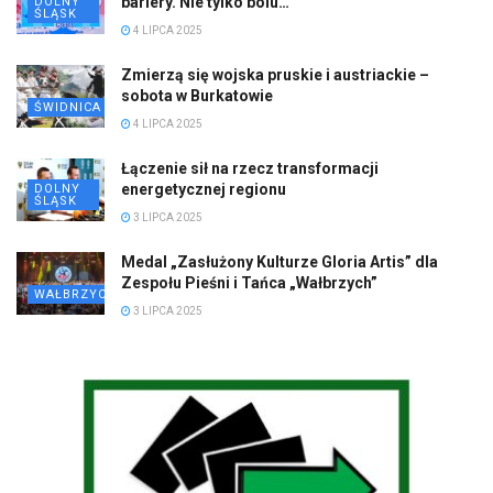
bariery. Nie tylko bólu…”
DOLNY
ŚLĄSK
4 LIPCA 2025
Zmierzą się wojska pruskie i austriackie –
sobota w Burkatowie
ŚWIDNICA
4 LIPCA 2025
Łączenie sił na rzecz transformacji
energetycznej regionu
DOLNY
ŚLĄSK
3 LIPCA 2025
Medal „Zasłużony Kulturze Gloria Artis” dla
Zespołu Pieśni i Tańca „Wałbrzych”
WAŁBRZYCH
3 LIPCA 2025