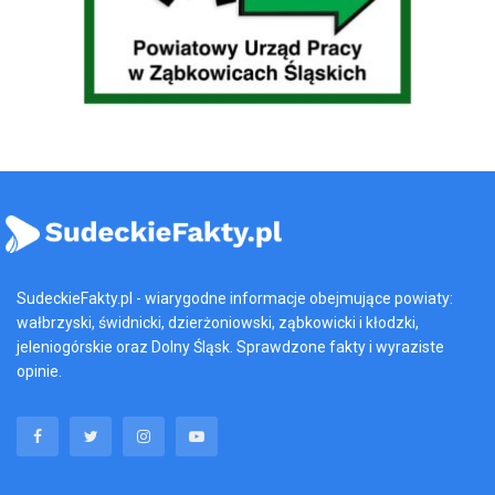
SudeckieFakty.pl - wiarygodne informacje obejmujące powiaty:
wałbrzyski, świdnicki, dzierżoniowski, ząbkowicki i kłodzki,
jeleniogórskie oraz Dolny Śląsk. Sprawdzone fakty i wyraziste
opinie.