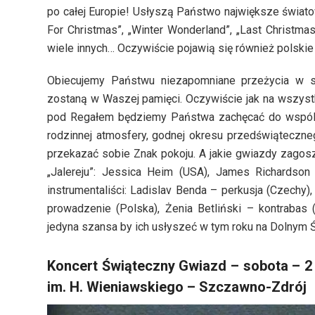
po całej Europie! Usłyszą Państwo największe świato
For Christmas”, „Winter Wonderland”, „Last Christma
wiele innych… Oczywiście pojawią się również polski
Obiecujemy Państwu niezapomniane przeżycia w s
zostaną w Waszej pamięci. Oczywiście jak na wszyst
pod Regałem będziemy Państwa zachęcać do wspólne
rodzinnej atmosfery, godnej okresu przedświąteczne
przekazać sobie Znak pokoju. A jakie gwiazdy zago
„Jalereju”: Jessica Heim (USA), James Richardson
instrumentaliści: Ladislav Benda – perkusja (Czechy), 
prowadzenie (Polska), Żenia Betliński – kontrabas 
jedyna szansa by ich usłyszeć w tym roku na Dolnym 
Koncert Świąteczny Gwiazd – sobota – 2 
im. H. Wieniawskiego – Szczawno-Zdrój