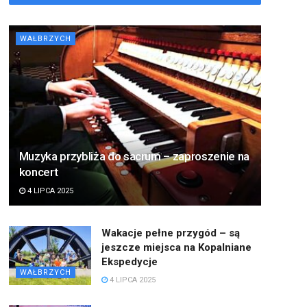
WAŁBRZYCH
Muzyka przybliża do sacrum – zaproszenie na
koncert
4 LIPCA 2025
Wakacje pełne przygód – są
jeszcze miejsca na Kopalniane
Ekspedycje
WAŁBRZYCH
4 LIPCA 2025