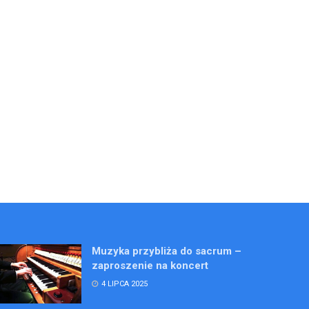
Muzyka przybliża do sacrum –
zaproszenie na koncert
4 LIPCA 2025