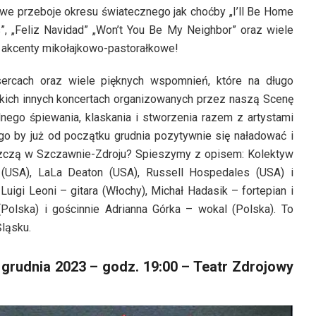
we przeboje okresu światecznego jak choćby „I’ll Be Home
s”, „Feliz Navidad” „Won’t You Be My Neighbor” oraz wiele
e akcenty mikołajkowo-pastorałkowe!
ercach oraz wiele pięknych wspomnień, które na długo
kich innych koncertach organizowanych przez naszą Scenę
go śpiewania, klaskania i stworzenia razem z artystami
go by już od początku grudnia pozytywnie się naładować i
szczą w Szczawnie-Zdroju? Spieszymy z opisem: Kolektyw
 (USA), LaLa Deaton (USA), Russell Hospedales (USA) i
Luigi Leoni – gitara (Włochy), Michał Hadasik – fortepian i
(Polska) i gościnnie Adrianna Górka – wokal (Polska). To
Śląsku.
grudnia 2023 – godz. 19:00 – Teatr Zdrojowy