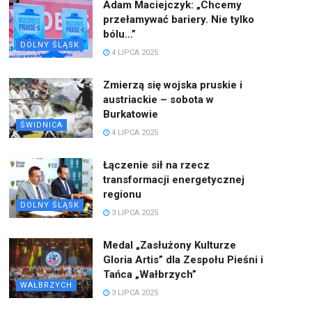
Adam Maciejczyk: „Chcemy
przełamywać bariery. Nie tylko
bólu…”
DOLNY ŚLĄSK
4 LIPCA 2025
Zmierzą się wojska pruskie i
austriackie – sobota w
Burkatowie
ŚWIDNICA
4 LIPCA 2025
Łączenie sił na rzecz
transformacji energetycznej
regionu
DOLNY ŚLĄSK
3 LIPCA 2025
Medal „Zasłużony Kulturze
Gloria Artis” dla Zespołu Pieśni i
Tańca „Wałbrzych”
WAŁBRZYCH
3 LIPCA 2025