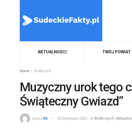
AKTUALNOŚCI
TWÓJ POWIAT
Home
Wałbrzych
Muzyczny urok tego c
Świąteczny Gwiazd”
przez
KK
25 listopada 2023
w
Wałbrzych
,
Aktualno