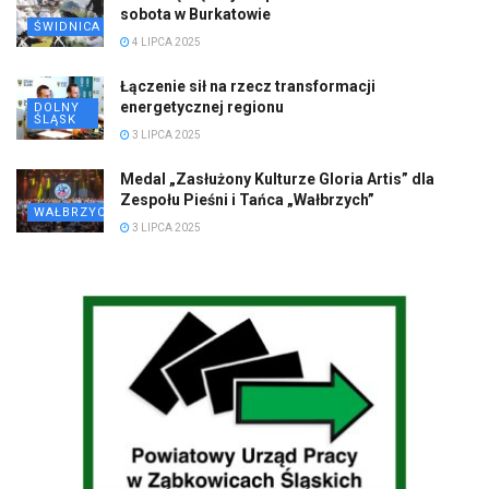
sobota w Burkatowie
ŚWIDNICA
4 LIPCA 2025
Łączenie sił na rzecz transformacji
energetycznej regionu
DOLNY
ŚLĄSK
3 LIPCA 2025
Medal „Zasłużony Kulturze Gloria Artis” dla
Zespołu Pieśni i Tańca „Wałbrzych”
WAŁBRZYCH
3 LIPCA 2025