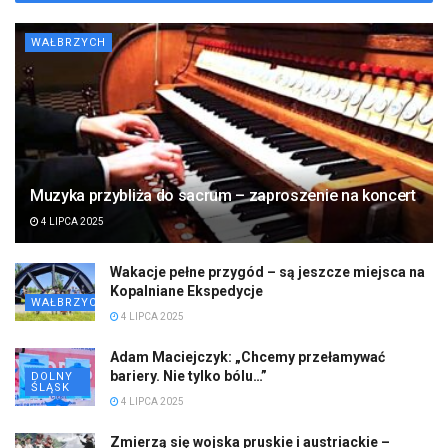
WAŁBRZYCH
Muzyka przybliża do sacrum – zaproszenie na koncert
4 LIPCA 2025
Wakacje pełne przygód – są jeszcze miejsca na
Kopalniane Ekspedycje
WAŁBRZYCH
4 LIPCA 2025
Adam Maciejczyk: „Chcemy przełamywać
bariery. Nie tylko bólu…”
DOLNY
ŚLĄSK
4 LIPCA 2025
Zmierzą się wojska pruskie i austriackie –