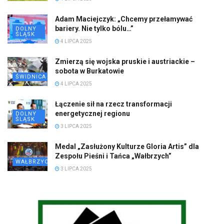
Adam Maciejczyk: „Chcemy przełamywać
bariery. Nie tylko bólu…”
DOLNY
ŚLĄSK
4 LIPCA 2025
Zmierzą się wojska pruskie i austriackie –
sobota w Burkatowie
ŚWIDNICA
4 LIPCA 2025
Łączenie sił na rzecz transformacji
energetycznej regionu
DOLNY
ŚLĄSK
3 LIPCA 2025
Medal „Zasłużony Kulturze Gloria Artis” dla
Zespołu Pieśni i Tańca „Wałbrzych”
WAŁBRZYCH
3 LIPCA 2025