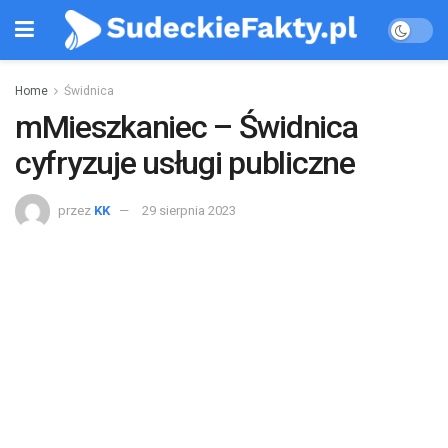
Home
Świdnica
mMieszkaniec – Świdnica
cyfryzuje usługi publiczne
przez
KK
29 sierpnia 2023