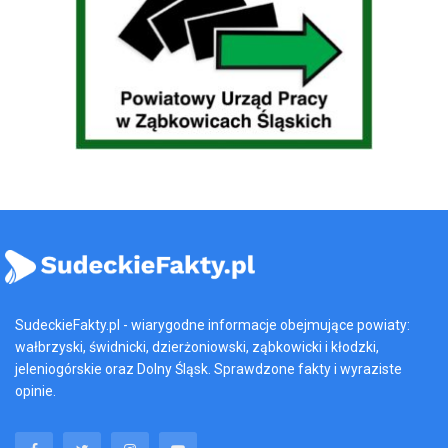
SudeckieFakty.pl - wiarygodne informacje obejmujące powiaty:
wałbrzyski, świdnicki, dzierżoniowski, ząbkowicki i kłodzki,
jeleniogórskie oraz Dolny Śląsk. Sprawdzone fakty i wyraziste
opinie.