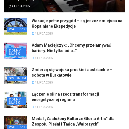
4 LIPCA 2025
Wakacje pełne przygód – są jeszcze miejsca na
Kopalniane Ekspedycje
WAŁBRZYCH
4 LIPCA 2025
Adam Maciejczyk: „Chcemy przełamywać
bariery. Nie tylko bólu…”
DOLNY
ŚLĄSK
4 LIPCA 2025
Zmierzą się wojska pruskie i austriackie –
sobota w Burkatowie
ŚWIDNICA
4 LIPCA 2025
Łączenie sił na rzecz transformacji
energetycznej regionu
DOLNY
ŚLĄSK
3 LIPCA 2025
Medal „Zasłużony Kulturze Gloria Artis” dla
Zespołu Pieśni i Tańca „Wałbrzych”
WAŁBRZYCH