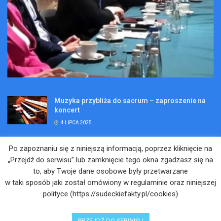
Muzyka przybliża do sacrum – zaproszenie na
koncert
4 LIPCA 2025
Wakacje pełne przygód – są jeszcze miejsca na
Po zapoznaniu się z niniejszą informacją, poprzez kliknięcie na
Kopalniane Ekspedycje
„Przejdź do serwisu” lub zamknięcie tego okna zgadzasz się na
4 LIPCA 2025
to, aby Twoje dane osobowe były przetwarzane
w taki sposób jaki został omówiony w regulaminie oraz niniejszej
Adam Maciejczyk: „Chcemy przełamywać
polityce (https://sudeckiefakty.pl/cookies)
bariery. Nie tylko bólu…”
4 LIPCA 2025
PRZEJDŹ DO SERWISU