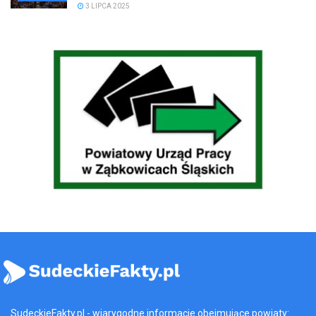
3 LIPCA 2025
SudeckieFakty.pl - wiarygodne informacje obejmujące powiaty: