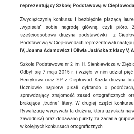
reprezentujący Szkołę Podstawową w Ciepłowoda
Zwyciężczynią konkursu i bezbłędnie piszącą laure
„wypisała” sobie nagrodę główną, czyli pióro. 
sześcioosobowa drużyna podstawówki z Ciepłowó
Podstawową w Ciepłowodach reprezentowali następu
IV, Joanna Adamowicz i Oliwia Jasińska z klasy V,
Szkoła Podstawowa nr 2 im. H. Sienkiewicza w Ziębic
Odbył się 7 maja 2015 r. i wzięło w nim udział pię
Henrykowa oraz SP z Ciepłowód. Każda drużyna liczy
Uczniowie najpierw pisali dyktando o podróżach
sprawdzający znajomość zasad ortograficznych ora
brakujące „trudne” litery. W drugiej części konku
Rywalizację wygrywała ta drużyna, która uzyskała na
zawodnika) oraz dodawano punkty za zadania grupow
w kolejnych konkursach ortograficznych.