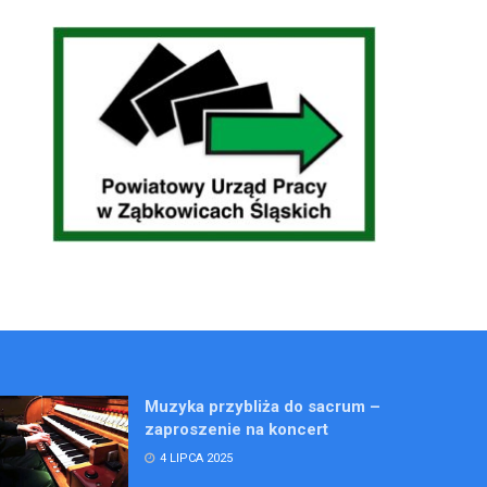
Muzyka przybliża do sacrum –
zaproszenie na koncert
4 LIPCA 2025