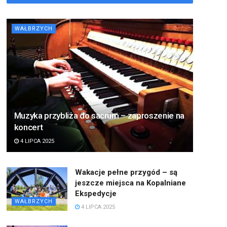
WAŁBRZYCH
Muzyka przybliża do sacrum – zaproszenie na
koncert
4 LIPCA 2025
Wakacje pełne przygód – są
jeszcze miejsca na Kopalniane
Ekspedycje
WAŁBRZYCH
4 LIPCA 2025