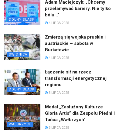
Adam Maciejczyk: „Chcemy
przełamywać bariery. Nie tylko
bólu…”
DOLNY ŚLĄSK
4 LIPCA 2025
Zmierzą się wojska pruskie i
austriackie – sobota w
Burkatowie
ŚWIDNICA
4 LIPCA 2025
Łączenie sił na rzecz
transformacji energetycznej
regionu
DOLNY ŚLĄSK
3 LIPCA 2025
Medal „Zasłużony Kulturze
Gloria Artis” dla Zespołu Pieśni i
Tańca „Wałbrzych”
WAŁBRZYCH
3 LIPCA 2025