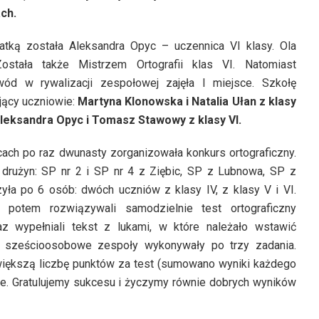
ch.
atką została Aleksandra Opyc – uczennica VI klasy. Ola
Została także Mistrzem Ortografii klas VI. Natomiast
d w rywalizacji zespołowej zajęła I miejsce. Szkołę
jący uczniowie:
Martyna Klonowska i Natalia Ułan z klasy
 Aleksandra Opyc i Tomasz Stawowy z klasy VI.
ach po raz dwunasty zorganizowała konkurs ortograficzny.
ć drużyn: SP nr 2 i SP nr 4 z Ziębic, SP z Lubnowa, SP z
ła po 6 osób: dwóch uczniów z klasy IV, z klasy V i VI.
, potem rozwiązywali samodzielnie test ortograficzny
z wypełniali tekst z lukami, w które należało wstawić
rsu sześcioosobowe zespoły wykonywały po trzy zadania.
jwiększą liczbę punktów za test (sumowano wyniki każdego
e. Gratulujemy sukcesu i życzymy równie dobrych wyników