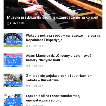
Muzyka przybliża do sacrum – zaproszenie na koncert
4 LIPCA 2025
Wakacje pełne przygód – są jeszcze miejsca na
Kopalniane Ekspedycje
WAŁBRZYCH
4 LIPCA 2025
Adam Maciejczyk: „Chcemy przełamywać
bariery. Nie tylko bólu…”
DOLNY
ŚLĄSK
4 LIPCA 2025
Zmierzą się wojska pruskie i austriackie –
sobota w Burkatowie
ŚWIDNICA
4 LIPCA 2025
Łączenie sił na rzecz transformacji
energetycznej regionu
DOLNY
ŚLĄSK