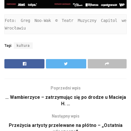
Foto: Greg Noo-Wak © Teatr Muzyczny Capitol we 
Wrocławiu
Tagi:
kultura
Poprzedni wpis
… Wambierzyce – zatrzymując się po drodze u Macieja
H. …
Następny wpis
Przeżycia artysty przelewane na płótno – „Ostatnia