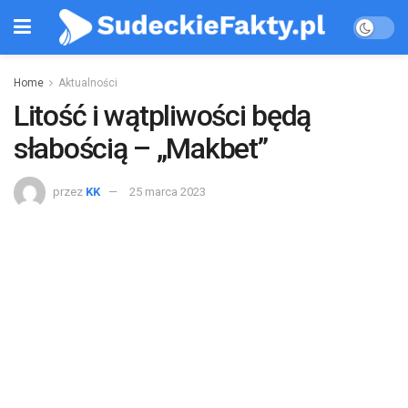
Home
Aktualności
Litość i wątpliwości będą
słabością – „Makbet”
przez
KK
25 marca 2023