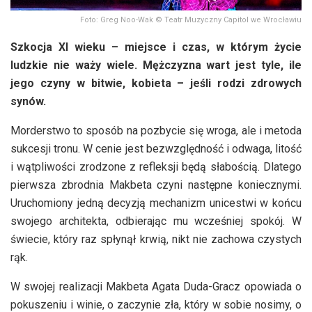
Foto: Greg Noo-Wak © Teatr Muzyczny Capitol we Wrocławiu
Szkocja XI wieku – miejsce i czas, w którym życie
ludzkie nie waży wiele. Mężczyzna wart jest tyle, ile
jego czyny w bitwie, kobieta – jeśli rodzi zdrowych
synów.
Morderstwo to sposób na pozbycie się wroga, ale i metoda
sukcesji tronu. W cenie jest bezwzględność i odwaga, litość
i wątpliwości zrodzone z refleksji będą słabością. Dlatego
pierwsza zbrodnia Makbeta czyni następne koniecznymi.
Uruchomiony jedną decyzją mechanizm unicestwi w końcu
swojego architekta, odbierając mu wcześniej spokój. W
świecie, który raz spłynął krwią, nikt nie zachowa czystych
rąk.
W swojej realizacji Makbeta Agata Duda-Gracz opowiada o
pokuszeniu i winie, o zaczynie zła, który w sobie nosimy, o