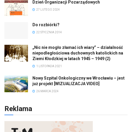
Dzień Organizacji Pozarządowych
27 LUTEGO 2024
Do rozbiórki?
22 STYCZNIA 2014
„Nic nie mogło złamać ich wiary” – działalność
niepodległościowa duchownych katolickich na
Ziemi Kłodzkiej w latach 1945 – 1949 (2)
1 LISTOPADA 2021
Nowy Szpital Onkologiczny we Wrocławiu – jest
już projekt [WIZUALIZACJA VIDEO]
26 MARCA 2024
Reklama