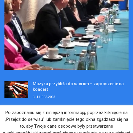
Muzyka przybliża do sacrum – zaproszenie na
koncert
4 LIPCA 2025
Wakacje pełne przygód – są jeszcze miejsca na
Po zapoznaniu się z niniejszą informacją, poprzez kliknięcie na
Kopalniane Ekspedycje
„Przejdź do serwisu” lub zamknięcie tego okna zgadzasz się na
4 LIPCA 2025
to, aby Twoje dane osobowe były przetwarzane
w taki sposób jaki został omówiony w regulaminie oraz niniejszej