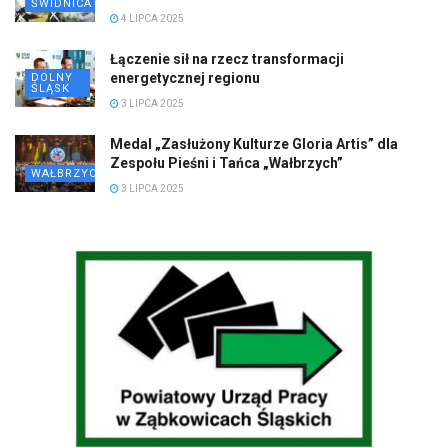
ŚWIDNICA
4 LIPCA 2025
Łączenie sił na rzecz transformacji
energetycznej regionu
DOLNY
ŚLĄSK
3 LIPCA 2025
Medal „Zasłużony Kulturze Gloria Artis” dla
Zespołu Pieśni i Tańca „Wałbrzych”
WAŁBRZYCH
3 LIPCA 2025