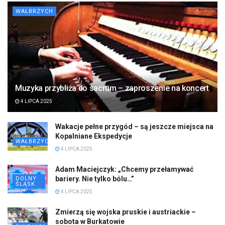
WAŁBRZYCH
Muzyka przybliża do sacrum – zaproszenie na koncert
4 LIPCA 2025
Wakacje pełne przygód – są jeszcze miejsca na
Kopalniane Ekspedycje
WAŁBRZYCH
4 LIPCA 2025
Adam Maciejczyk: „Chcemy przełamywać
bariery. Nie tylko bólu…”
DOLNY
ŚLĄSK
4 LIPCA 2025
Zmierzą się wojska pruskie i austriackie –
sobota w Burkatowie