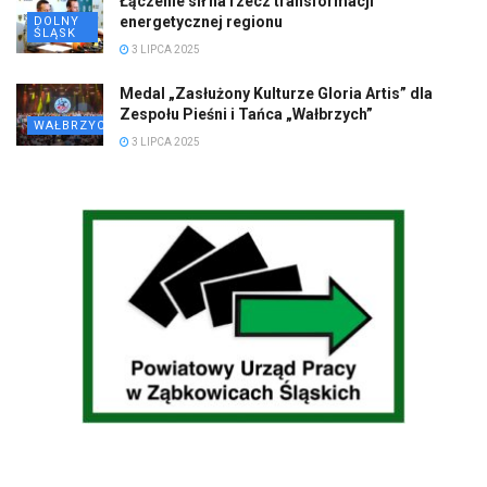
Łączenie sił na rzecz transformacji
energetycznej regionu
DOLNY
ŚLĄSK
3 LIPCA 2025
Medal „Zasłużony Kulturze Gloria Artis” dla
Zespołu Pieśni i Tańca „Wałbrzych”
WAŁBRZYCH
3 LIPCA 2025