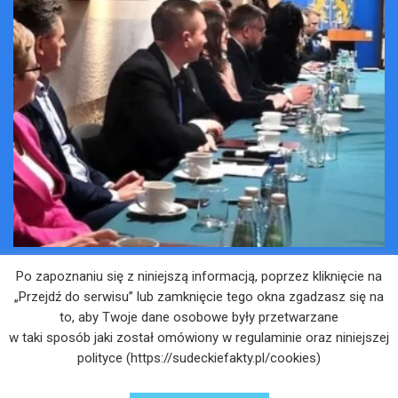
Po zapoznaniu się z niniejszą informacją, poprzez kliknięcie na
Muzyka przybliża do sacrum – zaproszenie na
„Przejdź do serwisu” lub zamknięcie tego okna zgadzasz się na
koncert
to, aby Twoje dane osobowe były przetwarzane
4 LIPCA 2025
w taki sposób jaki został omówiony w regulaminie oraz niniejszej
polityce (https://sudeckiefakty.pl/cookies)
Wakacje pełne przygód – są jeszcze miejsca na
Kopalniane Ekspedycje