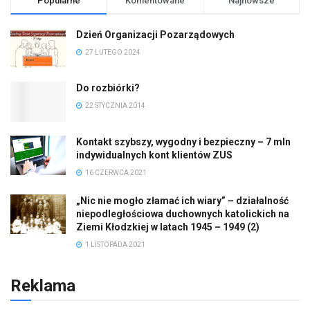
Popularne
Komentowane
Najnowsze
Dzień Organizacji Pozarządowych
27 LUTEGO 2024
Do rozbiórki?
22 STYCZNIA 2014
Kontakt szybszy, wygodny i bezpieczny – 7 mln
indywidualnych kont klientów ZUS
16 CZERWCA 2021
„Nic nie mogło złamać ich wiary” – działalność
niepodległościowa duchownych katolickich na
Ziemi Kłodzkiej w latach 1945 – 1949 (2)
1 LISTOPADA 2021
Reklama