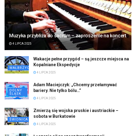
Muzyka przybliża do sacrum – zaproszenie na koncert
4 LIPCA 2025
Wakacje pełne przygód – są jeszcze miejsca na
Kopalniane Ekspedycje
WAŁBRZYCH
4 LIPCA 2025
Adam Maciejczyk: „Chcemy przełamywać
bariery. Nie tylko bólu…”
DOLNY
ŚLĄSK
4 LIPCA 2025
Zmierzą się wojska pruskie i austriackie –
sobota w Burkatowie
ŚWIDNICA
4 LIPCA 2025