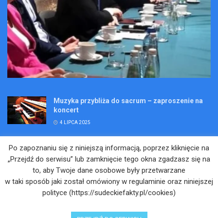
Muzyka przybliża do sacrum – zaproszenie na
koncert
4 LIPCA 2025
Wakacje pełne przygód – są jeszcze miejsca na
Po zapoznaniu się z niniejszą informacją, poprzez kliknięcie na
Kopalniane Ekspedycje
„Przejdź do serwisu” lub zamknięcie tego okna zgadzasz się na
4 LIPCA 2025
to, aby Twoje dane osobowe były przetwarzane
w taki sposób jaki został omówiony w regulaminie oraz niniejszej
Adam Maciejczyk: „Chcemy przełamywać
polityce (https://sudeckiefakty.pl/cookies)
bariery. Nie tylko bólu…”
4 LIPCA 2025