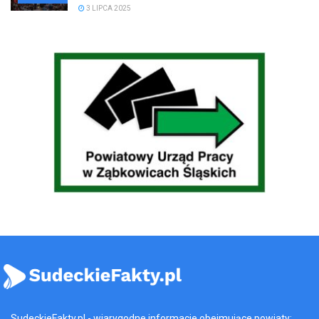
3 LIPCA 2025
SudeckieFakty.pl - wiarygodne informacje obejmujące powiaty: