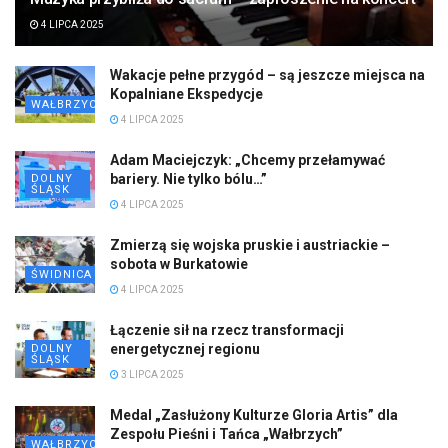
4 LIPCA 2025
Wakacje pełne przygód – są jeszcze miejsca na
Kopalniane Ekspedycje
WAŁBRZYCH
4 LIPCA 2025
Adam Maciejczyk: „Chcemy przełamywać
bariery. Nie tylko bólu…”
DOLNY
ŚLĄSK
4 LIPCA 2025
Zmierzą się wojska pruskie i austriackie –
sobota w Burkatowie
ŚWIDNICA
4 LIPCA 2025
Łączenie sił na rzecz transformacji
energetycznej regionu
DOLNY
ŚLĄSK
3 LIPCA 2025
Medal „Zasłużony Kulturze Gloria Artis” dla
Zespołu Pieśni i Tańca „Wałbrzych”
WAŁBRZYCH