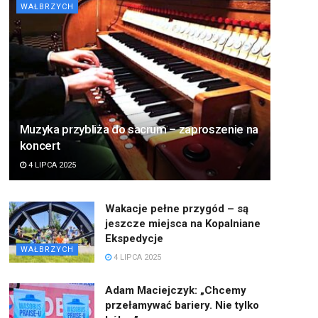
WAŁBRZYCH
Muzyka przybliża do sacrum – zaproszenie na
koncert
4 LIPCA 2025
Wakacje pełne przygód – są
jeszcze miejsca na Kopalniane
Ekspedycje
WAŁBRZYCH
4 LIPCA 2025
Adam Maciejczyk: „Chcemy
przełamywać bariery. Nie tylko