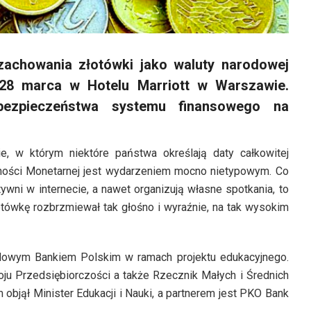
achowania złotówki jako waluty narodowej
i 28 marca w Hotelu Marriott w Warszawie.
ezpieczeństwa systemu finansowego na
e, w którym niektóre państwa określają daty całkowitej
ności Monetarnej jest wydarzeniem mocno nietypowym. Co
ywni w internecie, a nawet organizują własne spotkania, to
otówkę rozbrzmiewał tak głośno i wyraźnie, na tak wysokim
odowym Bankiem Polskim w ramach projektu edukacyjnego.
ju Przedsiębiorczości a także Rzecznik Małych i Średnich
bjął Minister Edukacji i Nauki, a partnerem jest PKO Bank