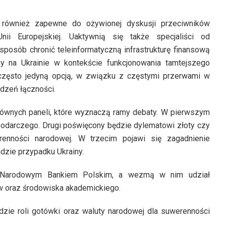
 również zapewne do ożywionej dyskusji przeciwników
nii Europejskiej. Uaktywnią się także specjaliści od
sposób chronić teleinformatyczną infrastrukturę finansową
y na Ukrainie w kontekście funkcjonowania tamtejszego
często jedyną opcją, w związku z częstymi przerwami w
dzeń łączności.
głównych paneli, które wyznaczą ramy debaty. W pierwszym
spodarczego. Drugi poświęcony będzie dylematowi złoty czy
renności narodowej. W trzecim pojawi się zagadnienie
dzie przypadku Ukrainy.
z Narodowym Bankiem Polskim, a wezmą w nim udział
ców oraz środowiska akademickiego.
ie roli gotówki oraz waluty narodowej dla suwerenności