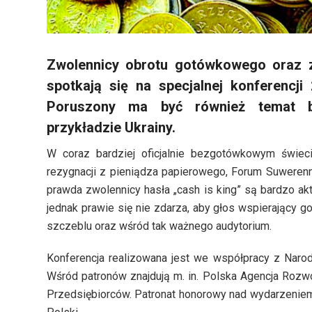
Zwolennicy obrotu gotówkowego oraz z
spotkają się na specjalnej konferencj
Poruszony ma być również temat b
przykładzie Ukrainy.
W coraz bardziej oficjalnie bezgotówkowym świeci
rezygnacji z pieniądza papierowego, Forum Suweren
prawda zwolennicy hasła „cash is king” są bardzo akt
jednak prawie się nie zdarza, aby głos wspierający g
szczeblu oraz wśród tak ważnego audytorium.
Konferencja realizowana jest we współpracy z Nar
Wśród patronów znajdują m. in. Polska Agencja Rozwo
Przedsiębiorców. Patronat honorowy nad wydarzeniem o