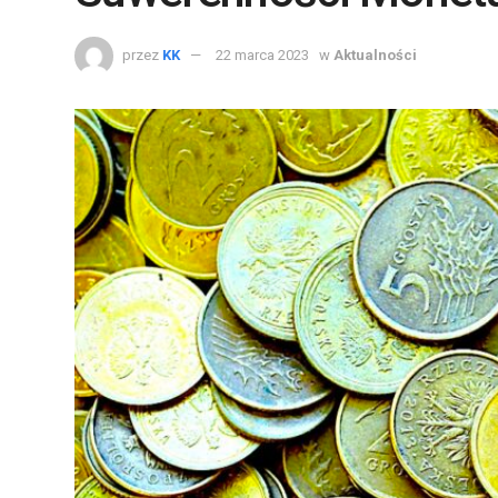
przez
KK
22 marca 2023
w
Aktualności