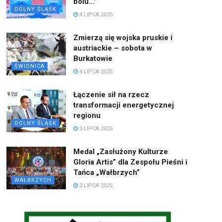
bólu…”
DOLNY ŚLĄSK
4 LIPCA 2025
Zmierzą się wojska pruskie i
austriackie – sobota w
Burkatowie
ŚWIDNICA
4 LIPCA 2025
Łączenie sił na rzecz
transformacji energetycznej
regionu
DOLNY ŚLĄSK
3 LIPCA 2025
Medal „Zasłużony Kulturze
Gloria Artis” dla Zespołu Pieśni i
Tańca „Wałbrzych”
WAŁBRZYCH
3 LIPCA 2025