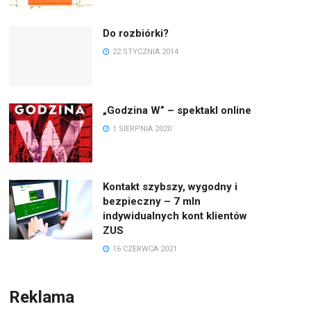
Do rozbiórki?
22 STYCZNIA 2014
„Godzina W” – spektakl online
1 SIERPNIA 2020
Kontakt szybszy, wygodny i
bezpieczny – 7 mln
indywidualnych kont klientów
ZUS
16 CZERWCA 2021
Reklama