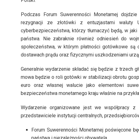
Polski.
Podczas Forum Suwerenności Monetarnej dojdzie
rezygnacji ze złotówki z entuzjastami waluty U
cyberbezpieczeństwa, którzy tłumaczyć będą, w jaki 
państwa. Nie zabraknie również odniesień do wojn
społeczeństwa, w którym płatności gotówkowe są 
dostawach prądu oraz fizycznymi uszkodzeniami urzą
Generalnie wydarzenie składać się będzie z trzech 
mowa będzie o roli gotówki w stabilizacji obrotu go
euro oraz własnej walucie jako elementowi suwe
bezpieczeństwa monetarnego kraju właśnie na przykła
Wydarzenie organizowane jest we współpracy 
przedstawiciele instytucji centralnych, przedsiębior
Forum Suwerenności Monetarnej poświęcone będz
państwa i niezależności obywatela.