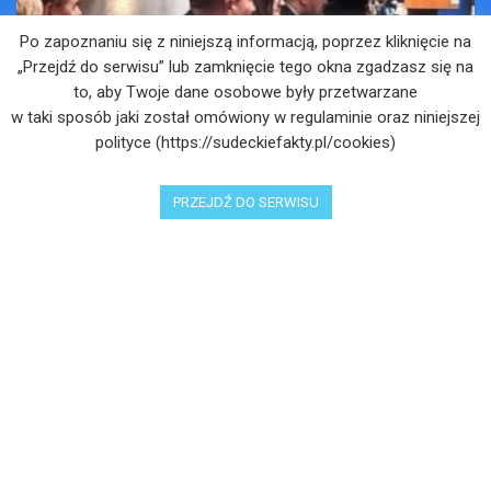
Po zapoznaniu się z niniejszą informacją, poprzez kliknięcie na
„Przejdź do serwisu” lub zamknięcie tego okna zgadzasz się na
to, aby Twoje dane osobowe były przetwarzane
w taki sposób jaki został omówiony w regulaminie oraz niniejszej
polityce (https://sudeckiefakty.pl/cookies)
PRZEJDŹ DO SERWISU
Muzyka przybliża do sacrum – zaproszenie na
koncert
4 LIPCA 2025
Wakacje pełne przygód – są jeszcze miejsca na
Kopalniane Ekspedycje
4 LIPCA 2025