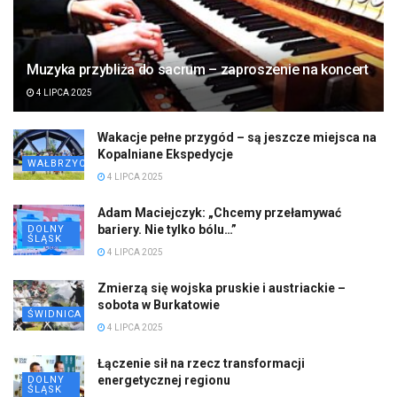
Muzyka przybliża do sacrum – zaproszenie na koncert
4 LIPCA 2025
Wakacje pełne przygód – są jeszcze miejsca na
Kopalniane Ekspedycje
WAŁBRZYCH
4 LIPCA 2025
Adam Maciejczyk: „Chcemy przełamywać
bariery. Nie tylko bólu…”
DOLNY
ŚLĄSK
4 LIPCA 2025
Zmierzą się wojska pruskie i austriackie –
sobota w Burkatowie
ŚWIDNICA
4 LIPCA 2025
Łączenie sił na rzecz transformacji
energetycznej regionu
DOLNY
ŚLĄSK