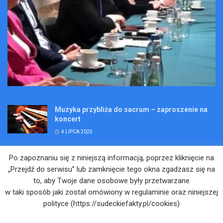
Muzyka przybliża do sacrum – zaproszenie na
koncert
4 LIPCA 2025
Wakacje pełne przygód – są jeszcze miejsca na
Po zapoznaniu się z niniejszą informacją, poprzez kliknięcie na
Kopalniane Ekspedycje
„Przejdź do serwisu” lub zamknięcie tego okna zgadzasz się na
4 LIPCA 2025
to, aby Twoje dane osobowe były przetwarzane
w taki sposób jaki został omówiony w regulaminie oraz niniejszej
Adam Maciejczyk: „Chcemy przełamywać
polityce (https://sudeckiefakty.pl/cookies)
bariery. Nie tylko bólu…”
4 LIPCA 2025