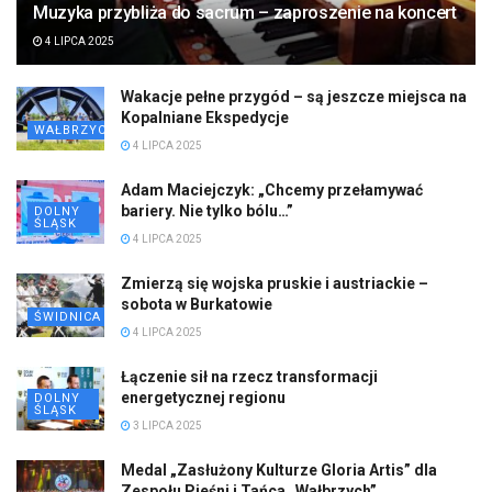
Muzyka przybliża do sacrum – zaproszenie na koncert
4 LIPCA 2025
Wakacje pełne przygód – są jeszcze miejsca na
Kopalniane Ekspedycje
WAŁBRZYCH
4 LIPCA 2025
Adam Maciejczyk: „Chcemy przełamywać
bariery. Nie tylko bólu…”
DOLNY
ŚLĄSK
4 LIPCA 2025
Zmierzą się wojska pruskie i austriackie –
sobota w Burkatowie
ŚWIDNICA
4 LIPCA 2025
Łączenie sił na rzecz transformacji
energetycznej regionu
DOLNY
ŚLĄSK
3 LIPCA 2025
Medal „Zasłużony Kulturze Gloria Artis” dla
Zespołu Pieśni i Tańca „Wałbrzych”