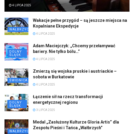
4 LIPCA 2025
Wakacje pełne przygód – są jeszcze miejsca na
Kopalniane Ekspedycje
WAŁBRZYCH
4 LIPCA 2025
Adam Maciejczyk: „Chcemy przełamywać
bariery. Nie tylko bólu…”
DOLNY
ŚLĄSK
4 LIPCA 2025
Zmierzą się wojska pruskie i austriackie –
sobota w Burkatowie
ŚWIDNICA
4 LIPCA 2025
Łączenie sił na rzecz transformacji
energetycznej regionu
DOLNY
ŚLĄSK
3 LIPCA 2025
Medal „Zasłużony Kulturze Gloria Artis” dla
Zespołu Pieśni i Tańca „Wałbrzych”
WAŁBRZYCH