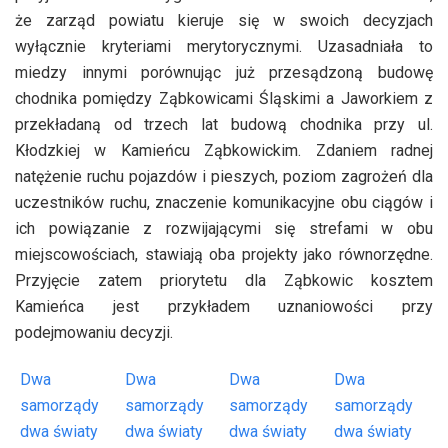
że zarząd powiatu kieruje się w swoich decyzjach
wyłącznie kryteriami merytorycznymi. Uzasadniała to
miedzy innymi porównując już przesądzoną budowę
chodnika pomiędzy Ząbkowicami Śląskimi a Jaworkiem z
przekładaną od trzech lat budową chodnika przy ul.
Kłodzkiej w Kamieńcu Ząbkowickim. Zdaniem radnej
natężenie ruchu pojazdów i pieszych, poziom zagrożeń dla
uczestników ruchu, znaczenie komunikacyjne obu ciągów i
ich powiązanie z rozwijającymi się strefami w obu
miejscowościach, stawiają oba projekty jako równorzędne.
Przyjęcie zatem priorytetu dla Ząbkowic kosztem
Kamieńca jest przykładem uznaniowości przy
podejmowaniu decyzji.
Dwa
Dwa
Dwa
Dwa
samorządy
samorządy
samorządy
samorządy
dwa światy
dwa światy
dwa światy
dwa światy