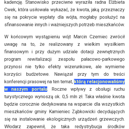
kadencję. Stanowisko przeciwne wyraziła radna Elżbieta
Cwek, która usiłowała wykazać, że kwota, jaką przeznaczy
się na pokrycie wypłaty dla wójta, mogłaby posłużyć na
sfinansowanie innych i ważniejszych potrzeb mieszkańców.
W końcowym wystąpieniu wójt Marcin Czerniec zwrócił
uwagę na to, że realizowany z wielkim wysiłkiem
finansowym i przy dużym udziale dotacji zewnętrznych
program rewitalizacji zespołu pałacowo-parkowego
przynosi nie tylko efekty wizerunkowe, ale wymierne
korzyści budżetowe. Nawiązał przy tym do treści
konferencji prasowej na ten temat,
którą relacjonowaliśmy
w naszym portalu
. Roczne wpływy z obsługi ruchu
turystycznego wynoszą ok. 0,5 mln zł. Taka właśnie kwota
będzie corocznie dedykowana na wsparcie dla wszystkich
mieszkańców gminy Kamieniec Ząbkowicki decydujących
się na instalowanie ekologicznych urządzeń grzewczych.
Włodarz zapewnił, że taka redystrybucja środków