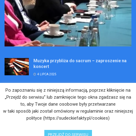
Muzyka przybliża do sacrum – zaproszenie na
koncert
4 LIPCA 2025
Wakacje pełne przygód – są jeszcze miejsca na
Po zapoznaniu się z niniejszą informacją, poprzez kliknięcie na
Kopalniane Ekspedycje
„Przejdź do serwisu” lub zamknięcie tego okna zgadzasz się na
4 LIPCA 2025
to, aby Twoje dane osobowe były przetwarzane
w taki sposób jaki został omówiony w regulaminie oraz niniejszej
Adam Maciejczyk: „Chcemy przełamywać
polityce (https://sudeckiefakty.pl/cookies)
bariery. Nie tylko bólu…”
4 LIPCA 2025
PRZEJDŹ DO SERWISU