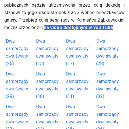
publicznych będzie utrzymywana przez całą dekadę i
stanowi to jego osobistą deklarację wobec mieszkańców
gminy. Przebieg całej sesji rady w Kamieńcu Ząbkowickim
można prześledzić
na video dostępnym w You Tube
.
Dwa
Dwa
Dwa
Dwa
samorządy
samorządy
samorządy
samorządy
dwa światy
dwa światy
dwa światy
dwa światy
(26)
(25)
(27)
(28)
Dwa
Dwa
Dwa
Dwa
samorządy
samorządy
samorządy
samorządy
dwa światy
dwa światy
dwa światy
dwa światy
(29)
(30)
(31)
(32)
Dwa
Dwa
Dwa
Dwa
samorządy
samorządy
samorządy
samorządy
dwa światy
dwa światy
dwa światy
dwa światy