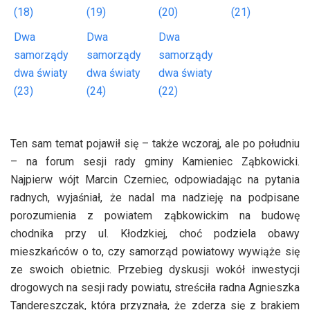
(18)
(19)
(20)
(21)
Dwa
Dwa
Dwa
samorządy
samorządy
samorządy
dwa światy
dwa światy
dwa światy
(23)
(24)
(22)
Ten sam temat pojawił się – także wczoraj, ale po południu
– na forum sesji rady gminy Kamieniec Ząbkowicki.
Najpierw wójt Marcin Czerniec, odpowiadając na pytania
radnych, wyjaśniał, że nadal ma nadzieję na podpisane
porozumienia z powiatem ząbkowickim na budowę
chodnika przy ul. Kłodzkiej, choć podziela obawy
mieszkańców o to, czy samorząd powiatowy wywiąże się
ze swoich obietnic. Przebieg dyskusji wokół inwestycji
drogowych na sesji rady powiatu, streściła radna Agnieszka
Tandereszczak, która przyznała, że zderza się z brakiem