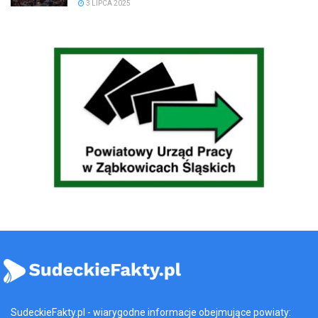
3 LIPCA 2025
SudeckieFakty.pl - wiarygodne informacje obejmujące powiaty: