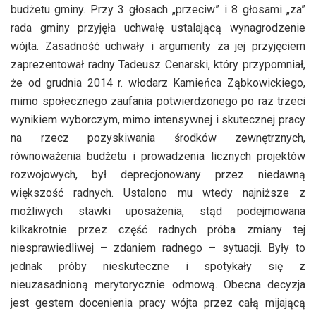
budżetu gminy. Przy 3 głosach „przeciw” i 8 głosami „za”
rada gminy przyjęła uchwałę ustalającą wynagrodzenie
wójta. Zasadność uchwały i argumenty za jej przyjęciem
zaprezentował radny Tadeusz Cenarski, który przypomniał,
że od grudnia 2014 r. włodarz Kamieńca Ząbkowickiego,
mimo społecznego zaufania potwierdzonego po raz trzeci
wynikiem wyborczym, mimo intensywnej i skutecznej pracy
na rzecz pozyskiwania środków zewnętrznych,
równoważenia budżetu i prowadzenia licznych projektów
rozwojowych, był deprecjonowany przez niedawną
większość radnych. Ustalono mu wtedy najniższe z
możliwych stawki uposażenia, stąd podejmowana
kilkakrotnie przez część radnych próba zmiany tej
niesprawiedliwej – zdaniem radnego – sytuacji. Były to
jednak próby nieskuteczne i spotykały się z
nieuzasadnioną merytorycznie odmową. Obecna decyzja
jest gestem docenienia pracy wójta przez całą mijającą