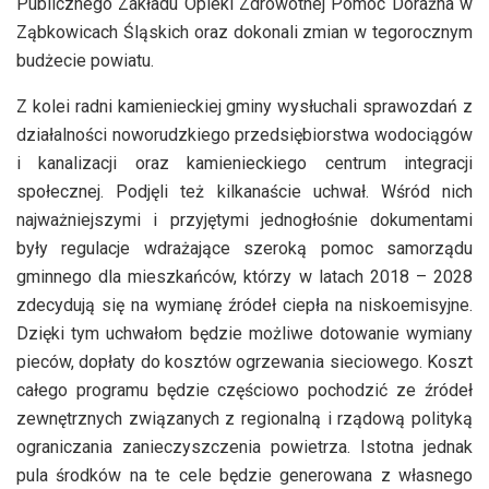
Publicznego Zakładu Opieki Zdrowotnej Pomoc Doraźna w
Ząbkowicach Śląskich oraz dokonali zmian w tegorocznym
budżecie powiatu.
Z kolei radni kamienieckiej gminy wysłuchali sprawozdań z
działalności noworudzkiego przedsiębiorstwa wodociągów
i kanalizacji oraz kamienieckiego centrum integracji
społecznej. Podjęli też kilkanaście uchwał. Wśród nich
najważniejszymi i przyjętymi jednogłośnie dokumentami
były regulacje wdrażające szeroką pomoc samorządu
gminnego dla mieszkańców, którzy w latach 2018 – 2028
zdecydują się na wymianę źródeł ciepła na niskoemisyjne.
Dzięki tym uchwałom będzie możliwe dotowanie wymiany
pieców, dopłaty do kosztów ogrzewania sieciowego. Koszt
całego programu będzie częściowo pochodzić ze źródeł
zewnętrznych związanych z regionalną i rządową polityką
ograniczania zanieczyszczenia powietrza. Istotna jednak
pula środków na te cele będzie generowana z własnego