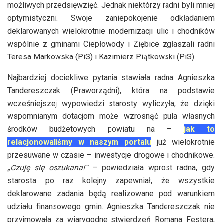
możliwych przedsięwzięć. Jednak niektórzy radni byli mniej
optymistyczni. Swoje zaniepokojenie odkładaniem
deklarowanych wielokrotnie modernizacji ulic i chodników
wspólnie z gminami Ciepłowody i Ziębice zgłaszali radni
Teresa Markowska (PiS) i Kazimierz Piątkowski (PiS).
Najbardziej dociekliwe pytania stawiała radna Agnieszka
Tandereszczak (Praworządni), która na podstawie
wcześniejszej wypowiedzi starosty wyliczyła, że dzięki
wspomnianym dotacjom może wzrosnąć pula własnych
środków budżetowych powiatu na –
jak to
relacjonowaliśmy w naszym portalu
już wielokrotnie
przesuwane w czasie – inwestycje drogowe i chodnikowe.
„Czuję się oszukana!”
– powiedziała wprost radna, gdy
starosta po raz kolejny zapewniał, że wszystkie
deklarowane zadania będą realizowane pod warunkiem
udziału finansowego gmin. Agnieszka Tandereszczak nie
przyjmowała za wiarygodne stwierdzeń Romana Festera,