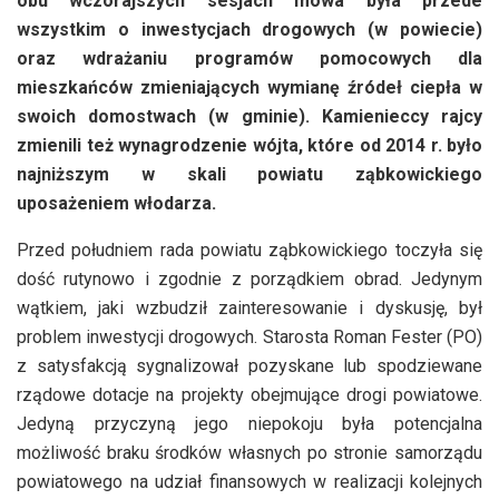
obu wczorajszych sesjach mowa była przede
wszystkim o inwestycjach drogowych (w powiecie)
oraz wdrażaniu programów pomocowych dla
mieszkańców zmieniających wymianę źródeł ciepła w
swoich domostwach (w gminie). Kamienieccy rajcy
zmienili też wynagrodzenie wójta, które od 2014 r. było
najniższym w skali powiatu ząbkowickiego
uposażeniem włodarza.
Przed południem rada powiatu ząbkowickiego toczyła się
dość rutynowo i zgodnie z porządkiem obrad. Jedynym
wątkiem, jaki wzbudził zainteresowanie i dyskusję, był
problem inwestycji drogowych. Starosta Roman Fester (PO)
z satysfakcją sygnalizował pozyskane lub spodziewane
rządowe dotacje na projekty obejmujące drogi powiatowe.
Jedyną przyczyną jego niepokoju była potencjalna
możliwość braku środków własnych po stronie samorządu
powiatowego na udział finansowych w realizacji kolejnych