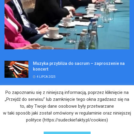
Muzyka przybliża do sacrum – zaproszenie na
koncert
4 LIPCA 2025
Wakacje pełne przygód – są jeszcze miejsca na
Po zapoznaniu się z niniejszą informacją, poprzez kliknięcie na
Kopalniane Ekspedycje
„Przejdź do serwisu” lub zamknięcie tego okna zgadzasz się na
4 LIPCA 2025
to, aby Twoje dane osobowe były przetwarzane
w taki sposób jaki został omówiony w regulaminie oraz niniejszej
Adam Maciejczyk: „Chcemy przełamywać
polityce (https://sudeckiefakty.pl/cookies)
bariery. Nie tylko bólu…”
4 LIPCA 2025