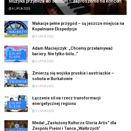
Muzyka przybliża do sacrum – zaproszenie na koncert
4 LIPCA 2025
Wakacje pełne przygód – są jeszcze miejsca na
Kopalniane Ekspedycje
WAŁBRZYCH
4 LIPCA 2025
Adam Maciejczyk: „Chcemy przełamywać
bariery. Nie tylko bólu…”
DOLNY
ŚLĄSK
4 LIPCA 2025
Zmierzą się wojska pruskie i austriackie –
sobota w Burkatowie
ŚWIDNICA
4 LIPCA 2025
Łączenie sił na rzecz transformacji
energetycznej regionu
DOLNY
ŚLĄSK
3 LIPCA 2025
Medal „Zasłużony Kulturze Gloria Artis” dla
Zespołu Pieśni i Tańca „Wałbrzych”