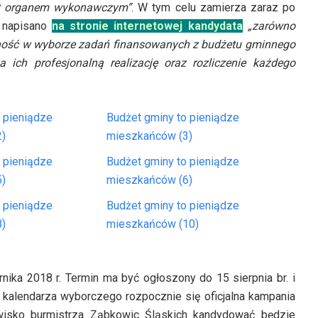
est organem wykonawczym”
. W tym celu zamierza zaraz po
k napisano
na stronie internetowej kandydata
„zarówno
elność w wyborze zadań finansowanych z budżetu gminnego
 ich profesjonalną realizację oraz rozliczenie każdego
 pieniądze
Budżet gminy to pieniądze
)
mieszkańców (3)
 pieniądze
Budżet gminy to pieniądze
)
mieszkańców (6)
 pieniądze
Budżet gminy to pieniądze
)
mieszkańców (10)
ka 2018 r. Termin ma być ogłoszony do 15 sierpnia br. i
a kalendarza wyborczego rozpocznie się oficjalna kampania
wisko burmistrza Ząbkowic Śląskich kandydować będzie