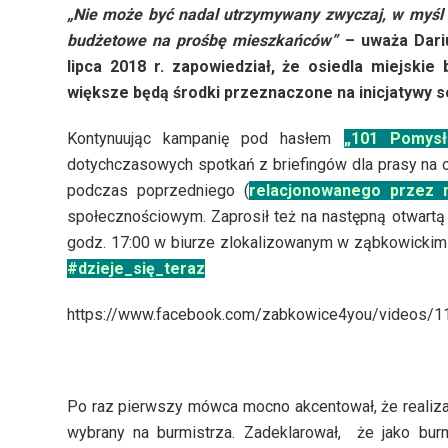
„Nie może być nadal utrzymywany zwyczaj, w myśl k
budżetowe na prośbę mieszkańców”
– uważa Dariu
lipca 2018 r. zapowiedział, że osiedla miejskie
większe będą środki przeznaczone na inicjatywy s
Kontynuując kampanię pod hasłem
„101 Pomysł
dotychczasowych spotkań z briefingów dla prasy na 
podczas poprzedniego (
relacjonowanego przez n
społecznościowym. Zaprosił też na następną otwartą k
godz. 17:00 w biurze zlokalizowanym w ząbkowickim
#dzieje_się_teraz
https://www.facebook.com/zabkowice4you/videos/
Po raz pierwszy mówca mocno akcentował, że realizac
wybrany na burmistrza. Zadeklarował, że jako bur