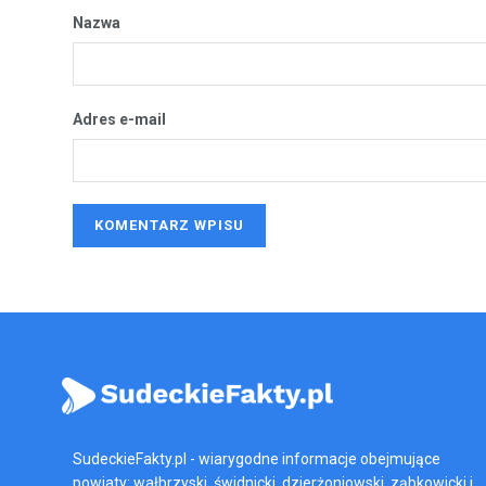
Nazwa
Adres e-mail
SudeckieFakty.pl - wiarygodne informacje obejmujące
powiaty: wałbrzyski, świdnicki, dzierżoniowski, ząbkowicki i