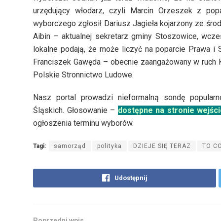
urzędujący włodarz, czyli Marcin Orzeszek z popar
wyborczego zgłosił Dariusz Jagieła kojarzony ze środ
Aibin – aktualnej sekretarz gminy Stoszowice, wcze
lokalne podają, że może liczyć na poparcie Prawa i 
Franciszek Gawęda – obecnie zaangażowany w ruch K
Polskie Stronnictwo Ludowe.
Nasz portal prowadzi nieformalną sondę popularn
Śląskich. Głosowanie –
dostępne na stronie wejśc
ogłoszenia terminu wyborów.
Tagi:
samorząd
polityka
DZIEJE SIĘ TERAZ
TO C
Udostępnij
Poprzedni wpis