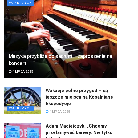
WAŁBRZYCH
Muzyka przybliża do sacrum – zaproszenie na
koncert
4 LIPCA 2025
Wakacje pełne przygód – są
jeszcze miejsca na Kopalniane
Ekspedycje
WAŁBRZYCH
4 LIPCA 2025
Adam Maciejczyk: „Chcemy
przełamywać bariery. Nie tylko