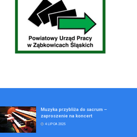
Muzyka przybliża do sacrum –
zaproszenie na koncert
4 LIPCA 2025