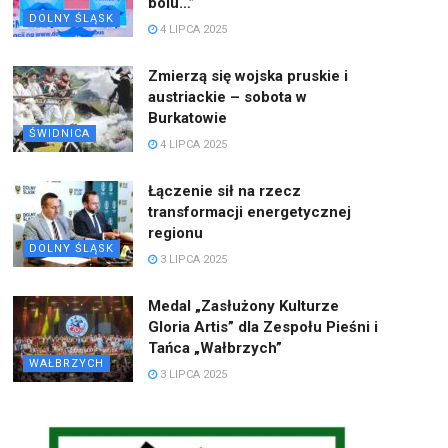
bólu…”
DOLNY ŚLĄSK
4 LIPCA 2025
Zmierzą się wojska pruskie i
austriackie – sobota w
Burkatowie
ŚWIDNICA
4 LIPCA 2025
Łączenie sił na rzecz
transformacji energetycznej
regionu
DOLNY ŚLĄSK
3 LIPCA 2025
Medal „Zasłużony Kulturze
Gloria Artis” dla Zespołu Pieśni i
Tańca „Wałbrzych”
WAŁBRZYCH
3 LIPCA 2025