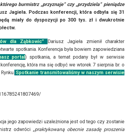
tórego burmistrz „przyznaje” czy „przydziela” pieniądze
sz Jagieła. Podczas konferencji, która odbyła się 31
 będą miały do dyspozycji po 300 tys. zł i dwukrotnie
ołectw.
ów dla Ząbkowic”
Dariusz Jagieła zmienił charakter
otwarte spotkania. Konferencja była bowiem zapowiedziana
asz portal
) spotkania, a temat podany był w serwisie
onferencję, która ma się odbyć we wtorek 7 sierpnia br. o
 Rynku.
Spotkanie transmitowaliśmy w naszym serwisie
1116785241807469/
ja jego zapowiedzi uzależniona jest od tego czy zostanie
mistrz odwróci
„praktykowaną obecnie zasadę proszenia