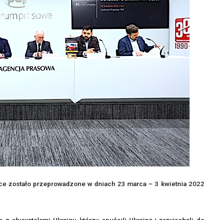
e zostało przeprowadzone w dniach 23 marca – 3 kwietnia 2022
z obywatelami Ukrainy, którzy opuścili Ukrainę i przyjechali do