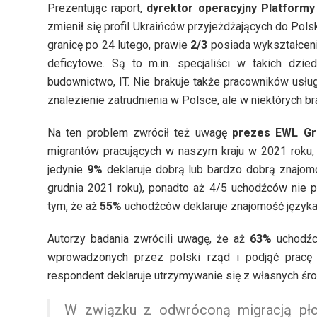
Prezentując raport,
dyrektor operacyjny Platformy
zmienił się profil Ukraińców przyjeżdżających do Polsk
granicę po 24 lutego, prawie
2/3
posiada wykształcen
deficytowe. Są to m.in. specjaliści w takich dzie
budownictwo, IT. Nie brakuje także pracowników usłu
znalezienie zatrudnienia w Polsce, ale w niektórych b
Na ten problem zwrócił też uwagę
prezes EWL Gr
migrantów pracujących w naszym kraju w 2021 roku, 
jedynie
9%
deklaruje dobrą lub bardzo dobrą znajo
grudnia 2021 roku), ponadto aż 4/5 uchodźców nie 
tym, że aż
55%
uchodźców deklaruje znajomość języka
Autorzy badania zwrócili uwagę, że aż
63%
uchodźc
wprowadzonych przez polski rząd i podjąć pracę
respondent deklaruje utrzymywanie się z własnych śr
W związku z odwróconą migracją płc