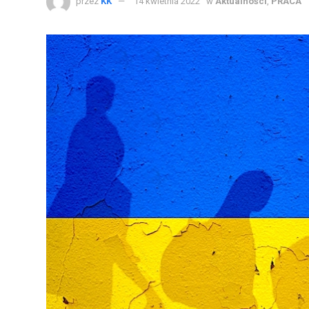
przez
KK
14 kwietnia 2022
w
Aktualności
,
PRACA