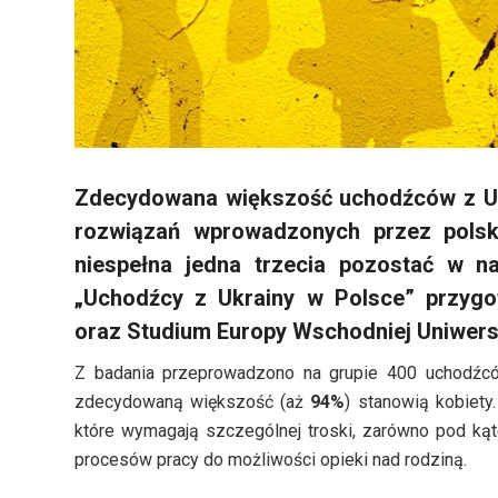
Zdecydowana większość uchodźców z Ukr
rozwiązań wprowadzonych przez polski
niespełna jedna trzecia pozostać w n
„Uchodźcy z Ukrainy w Polsce” przyg
oraz Studium Europy Wschodniej Uniwer
Z badania przeprowadzono na grupie 400 uchodźców,
zdecydowaną większość (aż
94%
) stanowią kobiet
które wymagają szczególnej troski, zarówno pod kąt
procesów pracy do możliwości opieki nad rodziną.