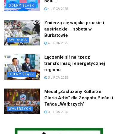
bólu…”
DOLNY ŚLĄSK
4 LIPCA 2025
Zmierzą się wojska pruskie i
austriackie – sobota w
Burkatowie
ŚWIDNICA
4 LIPCA 2025
Łączenie sił na rzecz
transformacji energetycznej
regionu
DOLNY ŚLĄSK
3 LIPCA 2025
Medal „Zasłużony Kulturze
Gloria Artis” dla Zespołu Pieśni i
Tańca „Wałbrzych”
WAŁBRZYCH
3 LIPCA 2025