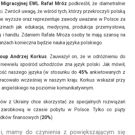
 Migracyjnej EWL Rafał Mróz
podkreślił, że diametralnie
i. Zwrócił uwagę, że wśród tych, którzy przekroczyli polską
ie wyższe oraz reprezentuje zawody uważane w Polsce za
dzinach jak edukacja, medycyna, produkcja przemysłowa,
g i handlu. Zdaniem Rafała Mroza osoby te mają szansę na
ranżach konieczna będzie nauka języka polskiego.
oup Andrzej Korkus
. Zauważył on, że w odróżnieniu do
niewielu spośród uchodźców zna język polski. Jak mówił,
mość naszego języka (w stosunku do
45%
ankietowanych z
pracowało wcześniej w naszym kraju. Korkus wskazał przy
 angielskiego na poziomie komunikatywnym.
ów z Ukrainy chce skorzystać ze specjalnych rozwiązań
 zarobkową w czasie pobytu w Polsce. Tylko co piąty
odków finansowych (
20%
).
i, mamy do czynienia z powiększającym się