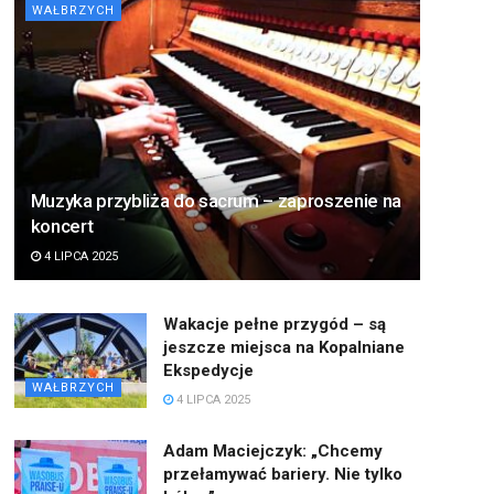
WAŁBRZYCH
Muzyka przybliża do sacrum – zaproszenie na
koncert
4 LIPCA 2025
Wakacje pełne przygód – są
jeszcze miejsca na Kopalniane
Ekspedycje
WAŁBRZYCH
4 LIPCA 2025
Adam Maciejczyk: „Chcemy
przełamywać bariery. Nie tylko