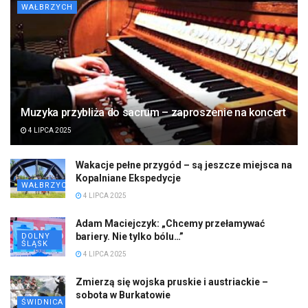
WAŁBRZYCH
Muzyka przybliża do sacrum – zaproszenie na koncert
4 LIPCA 2025
Wakacje pełne przygód – są jeszcze miejsca na
Kopalniane Ekspedycje
WAŁBRZYCH
4 LIPCA 2025
Adam Maciejczyk: „Chcemy przełamywać
bariery. Nie tylko bólu…”
DOLNY
ŚLĄSK
4 LIPCA 2025
Zmierzą się wojska pruskie i austriackie –
sobota w Burkatowie
ŚWIDNICA