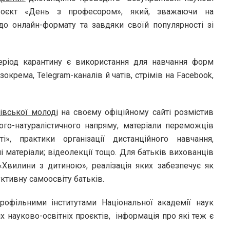
роєкт «День з професором», який, зважаючи на
 до онлайн-формату та завдяки своїй популярності зі
еріод карантину є використання для навчання форм
 зокрема, Telegram-каналів й чатів, стрімів на Facebook,
івської молоді
на своєму офіційному сайті розмістив
ого-натуралістичного напряму, матеріали переможців
», практики організації дистанційного навчання,
і матеріали; відеолекції тощо. Для батьків вихованців
«Хвилини з дитиною», реалізація яких забезпечує як
уктивну самоосвіту батьків.
офільними інститутами Національної академії наук
 науково-освітніх проєктів, інформація про які теж є