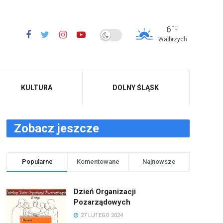
6
°C
Wałbrzych
KULTURA
DOLNY ŚLĄSK
Zobacz jeszcze
Popularne
Komentowane
Najnowsze
Dzień Organizacji
Pozarządowych
27 LUTEGO 2024