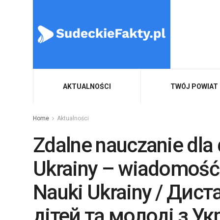
AKTUALNOŚCI
TWÓJ POWIAT
Home
Aktualności
Zdalne nauczanie dla 
Ukrainy – wiadomość 
Nauki Ukrainy / Дис
дітей та молоді з У