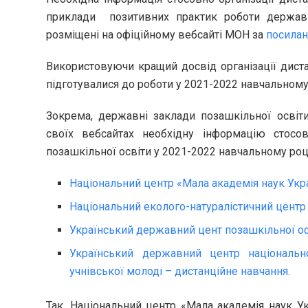
приклади позитивних практик роботи державн
розміщені на офіційному вебсайті МОН за
посила
Використовуючи кращий досвід організації диста
підготувалися до роботи у 2021-2022 навчальному
Зокрема, державні заклади позашкільної освіти
своїх вебсайтах необхідну інформацію стосов
позашкільної освіти у 2021-2022 навчальному роц
Національний центр «Мала академія наук Укра
Національний еколого-натуралістичний центр 
Український державний цент позашкільної ос
Український державний центр національно
учнівської молоді – дистанційне навчання.
Так,
Національний центр «Мала академія наук Ук