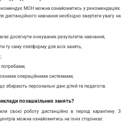
 рекомендує МОН можна ознайомитись у рекомендаціях.
ля дистанційного навчання необхідно звертати увагу на
гає досягнути очікуваних результатів навчання;
и ту саму платформу для всіх занять;
;
и потребами;
різними операційними системами;
що збирають персональні дані дітей та педагогів.
иклади позашкільних занять?
или свою роботу дистанційно в період карантину. З
ентрів можна ознайомитись на їхніх сторінках: