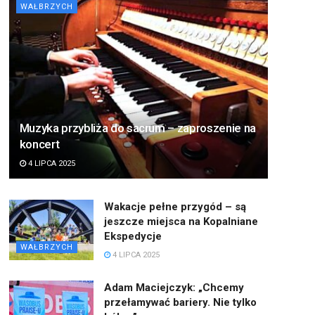
WAŁBRZYCH
Muzyka przybliża do sacrum – zaproszenie na
koncert
4 LIPCA 2025
Wakacje pełne przygód – są
jeszcze miejsca na Kopalniane
Ekspedycje
WAŁBRZYCH
4 LIPCA 2025
Adam Maciejczyk: „Chcemy
przełamywać bariery. Nie tylko