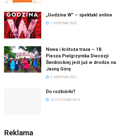
„Godzina W” – spektakl online
1 SIERPNIA 2020
Nowa i krótsza trasa – 18.
Piesza Pielgrzymka Diecezji
Świdnickiej jest już w drodze na
Jasną Górę
2 SIERPNIA 2021
Do rozbiórki?
22 STYCZNIA 2014
Reklama