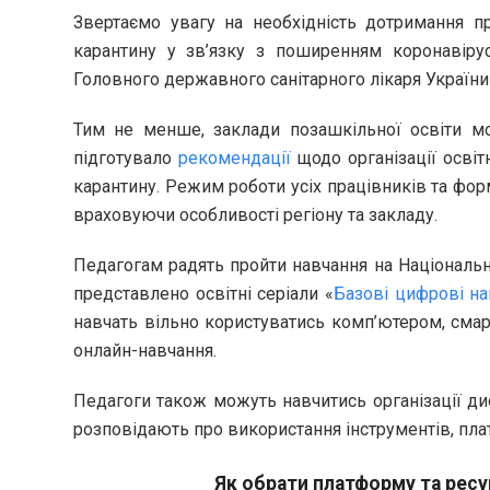
Звертаємо увагу на необхідність дотримання пр
карантину у зв’язку з поширенням коронавіру
Головного державного санітарного лікаря України 
Тим не менше, заклади позашкільної освіти м
підготувало
рекомендації
щодо організації освіт
карантину. Режим роботи усіх працівників та фор
враховуючи особливості регіону та закладу.
Педагогам радять пройти навчання на Національн
представлено освітні серіали «
Базові цифрові н
навчать вільно користуватись комп’ютером, сма
онлайн-навчання.
Педагоги також можуть навчитись організації ди
розповідають про використання інструментів, плат
Як обрати платформу та ресу