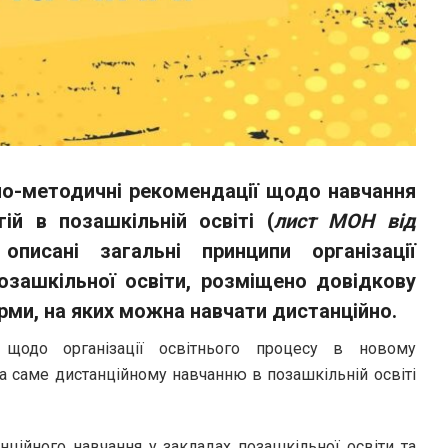
йно-методичні рекомендації щодо навчання
ій в позашкільній освіті (
лист МОН від
описані загальні принципи організації
озашкільної освіти, розміщено довідкову
рми, на яких можна навчати дистанційно.
 щодо організації освітнього процесу в новому
на саме дистанційному навчанню в позашкільній освіті
анційного навчання у закладах позашкільної освіти та