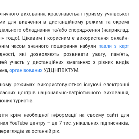
тичного виховання, краєзнавства і туризму учнівської
еми для вивчення в дистанційному режимі та окремі
еціального обладнання та/або спорядження (наприклад:
ті» тощо). Цікавим і корисним є використання онлайн-
таннім часом значного поширення набули
пазли з карт
ності, які дозволяють розвивати увагу, пам’ять,
тей участь у дистанційних змаганнях з різних видів
ема,
організованих
УДЦНПВКТУМ.
йному режимах використовуються існуючі електронні
ласних центрів національно-патріотичного виховання,
 юних туристів.
іти
крім необхідної інформації на своєму сайті для
нал YouTube центру – це 7 тис.
унікальних підписників,
ереглядів за останній рік.