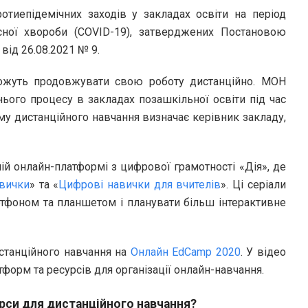
отиепідемічних заходів у закладах освіти на період
сної хвороби (COVID-19), затверджених Постановою
від 26.08.2021 № 9.
ожуть продовжувати свою роботу дистанційно. МОН
нього процесу в закладах позашкільної освіти під час
му дистанційного навчання визначає керівник закладу,
ій онлайн-платформі з цифрової грамотності «Дія», де
авички
» та «
Цифрові навички для вчителів
». Ці серіали
ртфоном та планшетом і планувати більш інтерактивне
станційного навчання на
Онлайн EdCamp 2020
. У відео
форм та ресурсів для організації онлайн-навчання.
рси для дистанційного навчання?