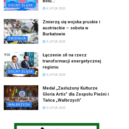
bólu…”
DOLNY ŚLĄSK
4 LIPCA 2025
Zmierzą się wojska pruskie i
austriackie – sobota w
Burkatowie
ŚWIDNICA
4 LIPCA 2025
Łączenie sił na rzecz
transformacji energetycznej
regionu
DOLNY ŚLĄSK
3 LIPCA 2025
Medal „Zasłużony Kulturze
Gloria Artis” dla Zespołu Pieśni i
Tańca „Wałbrzych”
WAŁBRZYCH
3 LIPCA 2025