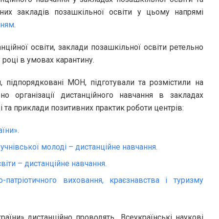
их закладів позашкільної освіти у цьому напрямі
нням
.
нційної освіти, заклади позашкільної освіти ретельно
 році в умовах карантину.
, підпорядковані МОН, підготували та розмістили на
но організації дистанційного навчання в закладах
і та приклади позитивних практик роботи центрів:
їни».
учнівської молоді – дистанційне навчання.
віти – дистанційне навчання.
-патріотичного виховання, краєзнавства і туризму
раїни»
дистанційно проводять Всеукраїнські наукові