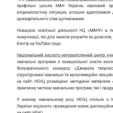
профільні школи МАН України, науковий п
епідеміологічну ситуацію, успішно адаптувався
щоквартального став щотижневим.
Новацією освітньої діяльності НЦ «МАНУ» в п
комунікації, які діти звикли розуміти як дозвілля,
блогів на YouTube тощо.
Національний еколого-натуралістичний центр учн
навчальні програми з позашкільної освіти екол
Всеукраїнського конкурсу «Джерело творчості
структуровані навчальні та мультимедійні лекційн
на сайті НЕНЦ розміщено методичні матеріали 
практичну частину навчальних програм, так і прод
У новому навчальному році НЕНЦ спільно з пр
України ініціюють проведення нових дистанційних
на сайті НЕНЦ.