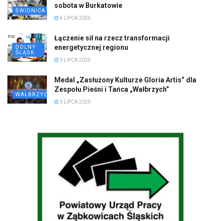
sobota w Burkatowie
ŚWIDNICA
4 LIPCA 2025
Łączenie sił na rzecz transformacji
energetycznej regionu
DOLNY
ŚLĄSK
3 LIPCA 2025
Medal „Zasłużony Kulturze Gloria Artis” dla
Zespołu Pieśni i Tańca „Wałbrzych”
WAŁBRZYCH
3 LIPCA 2025