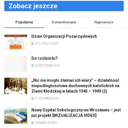
Zobacz jeszcze
Popularne
Komentowane
Najnowsze
Dzień Organizacji Pozarządowych
27 LUTEGO 2024
Do rozbiórki?
22 STYCZNIA 2014
„Nic nie mogło złamać ich wiary” – działalność
niepodległościowa duchownych katolickich na
Ziemi Kłodzkiej w latach 1945 – 1949 (2)
1 LISTOPADA 2021
Nowy Szpital Onkologiczny we Wrocławiu – jest
już projekt [WIZUALIZACJA VIDEO]
26 MARCA 2024