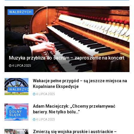
WAŁBRZYCH
Muzyka przybliża do sacrum – zaproszenie na koncert
4 LIPCA 2025
Wakacje pełne przygód – są jeszcze miejsca na
Kopalniane Ekspedycje
WAŁBRZYCH
4 LIPCA 2025
Adam Maciejczyk: „Chcemy przełamywać
bariery. Nie tylko bólu…”
DOLNY
ŚLĄSK
4 LIPCA 2025
Zmierzą się wojska pruskie i austriackie –