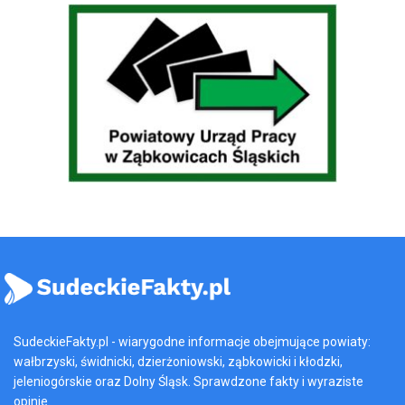
SudeckieFakty.pl - wiarygodne informacje obejmujące powiaty:
wałbrzyski, świdnicki, dzierżoniowski, ząbkowicki i kłodzki,
jeleniogórskie oraz Dolny Śląsk. Sprawdzone fakty i wyraziste
opinie.