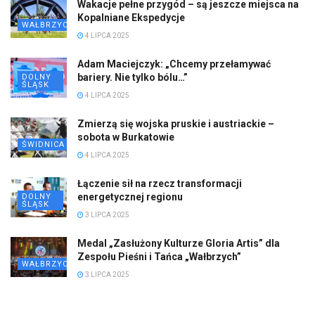
Wakacje pełne przygód – są jeszcze miejsca na
Kopalniane Ekspedycje
WAŁBRZYCH
4 LIPCA 2025
Adam Maciejczyk: „Chcemy przełamywać
bariery. Nie tylko bólu…”
DOLNY
ŚLĄSK
4 LIPCA 2025
Zmierzą się wojska pruskie i austriackie –
sobota w Burkatowie
ŚWIDNICA
4 LIPCA 2025
Łączenie sił na rzecz transformacji
energetycznej regionu
DOLNY
ŚLĄSK
3 LIPCA 2025
Medal „Zasłużony Kulturze Gloria Artis” dla
Zespołu Pieśni i Tańca „Wałbrzych”
WAŁBRZYCH
3 LIPCA 2025