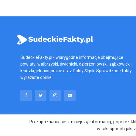
SudeckieFakty.pl - wiarygodne informacje obejmujące
powiaty: wałbrzyski, świdnicki, dzierżoniowski, ząbkowicki i
kłodzki, jeleniogórskie oraz Dolny Śląsk. Sprawdzone fakty i
wyraziste opinie.
Polityka Prywatności
Po zapoznaniu się z niniejszą informacją, poprzez k
w taki sposób jaki 