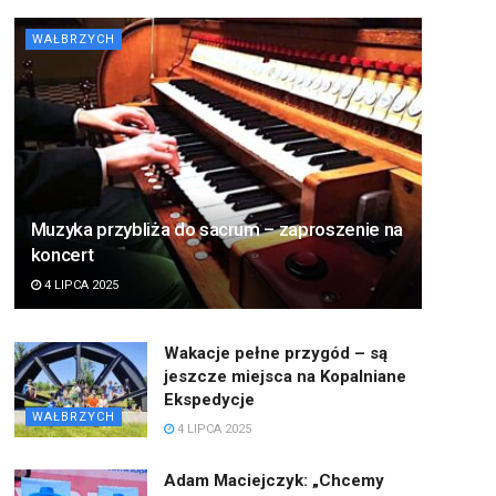
WAŁBRZYCH
Muzyka przybliża do sacrum – zaproszenie na
koncert
4 LIPCA 2025
Wakacje pełne przygód – są
jeszcze miejsca na Kopalniane
Ekspedycje
WAŁBRZYCH
4 LIPCA 2025
Adam Maciejczyk: „Chcemy