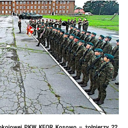
 pokojowej PKW KFOR Kosowo – żołnierzy 22.