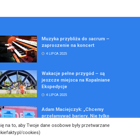
Muzyka przybliża do sacrum –
zaproszenie na koncert
4 LIPCA 2025
Wakacje pełne przygód – są
jeszcze miejsca na Kopalniane
Ekspedycje
4 LIPCA 2025
Adam Maciejczyk: „Chcemy
przełamywać bariery. Nie tylko
bólu…”
 się na to, aby Twoje dane osobowe były przetwarzane
4 LIPCA 2025
kiefakty.pl/cookies)