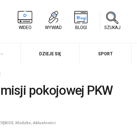
WIDEO
WYWIAD
BLOGI
SZUKAJ
DZIEJE SIĘ
SPORT
E
 misji pokojowej PKW
IĘBICE
,
Kłodzko
,
Aktualności