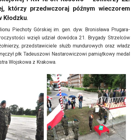
iej, którzy przedwczoraj późnym wieczorem
 w Kłodzku
.
lionu Piechoty Górskiej im. gen. dyw. Bronisława Prugara-
oczystości wzięli udział dowódca 21. Brygady Strzelców
żołnierzy, przedstawiciele służb mundurowych oraz władz
 wręczył płk Tadeuszowi Nastarowiczowi pamiątkowy medal
stra Wojskowa z Krakowa.