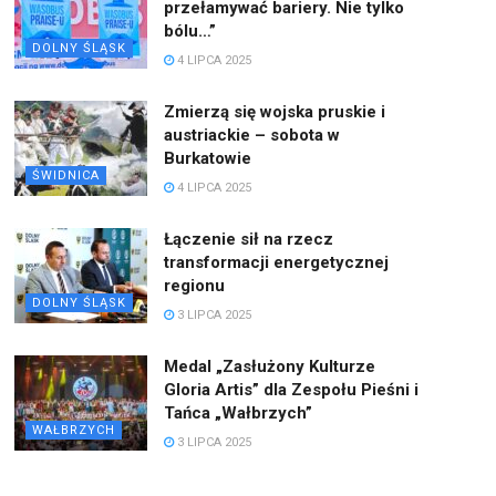
przełamywać bariery. Nie tylko
bólu…”
DOLNY ŚLĄSK
4 LIPCA 2025
Zmierzą się wojska pruskie i
austriackie – sobota w
Burkatowie
ŚWIDNICA
4 LIPCA 2025
Łączenie sił na rzecz
transformacji energetycznej
regionu
DOLNY ŚLĄSK
3 LIPCA 2025
Medal „Zasłużony Kulturze
Gloria Artis” dla Zespołu Pieśni i
Tańca „Wałbrzych”
WAŁBRZYCH
3 LIPCA 2025