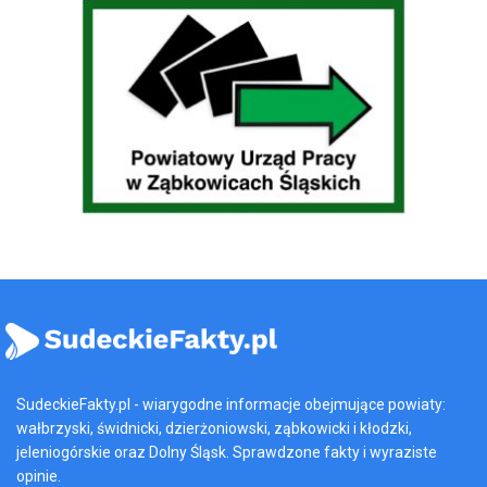
SudeckieFakty.pl - wiarygodne informacje obejmujące powiaty:
wałbrzyski, świdnicki, dzierżoniowski, ząbkowicki i kłodzki,
jeleniogórskie oraz Dolny Śląsk. Sprawdzone fakty i wyraziste
opinie.