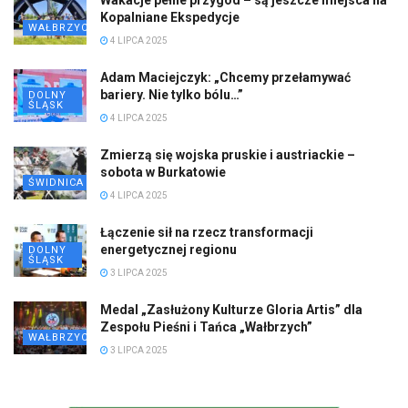
Wakacje pełne przygód – są jeszcze miejsca na
Kopalniane Ekspedycje
WAŁBRZYCH
4 LIPCA 2025
Adam Maciejczyk: „Chcemy przełamywać
bariery. Nie tylko bólu…”
DOLNY
ŚLĄSK
4 LIPCA 2025
Zmierzą się wojska pruskie i austriackie –
sobota w Burkatowie
ŚWIDNICA
4 LIPCA 2025
Łączenie sił na rzecz transformacji
energetycznej regionu
DOLNY
ŚLĄSK
3 LIPCA 2025
Medal „Zasłużony Kulturze Gloria Artis” dla
Zespołu Pieśni i Tańca „Wałbrzych”
WAŁBRZYCH
3 LIPCA 2025