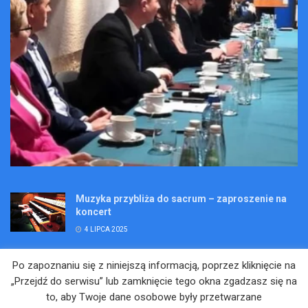
Muzyka przybliża do sacrum – zaproszenie na
koncert
4 LIPCA 2025
Wakacje pełne przygód – są jeszcze miejsca na
Po zapoznaniu się z niniejszą informacją, poprzez kliknięcie na
Kopalniane Ekspedycje
„Przejdź do serwisu” lub zamknięcie tego okna zgadzasz się na
4 LIPCA 2025
to, aby Twoje dane osobowe były przetwarzane