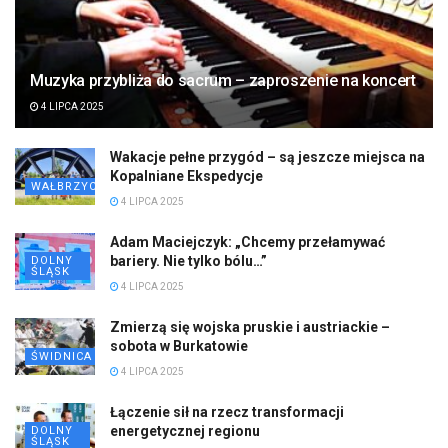
Muzyka przybliża do sacrum – zaproszenie na koncert
4 LIPCA 2025
Wakacje pełne przygód – są jeszcze miejsca na
Kopalniane Ekspedycje
WAŁBRZYCH
4 LIPCA 2025
Adam Maciejczyk: „Chcemy przełamywać
bariery. Nie tylko bólu…”
DOLNY
ŚLĄSK
4 LIPCA 2025
Zmierzą się wojska pruskie i austriackie –
sobota w Burkatowie
ŚWIDNICA
4 LIPCA 2025
Łączenie sił na rzecz transformacji
energetycznej regionu
DOLNY
ŚLĄSK